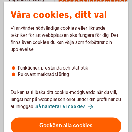
Förköpsinformation
Fond
Kapitalförsäkring
Våra cookies, ditt val
Fond
Vi använder nödvändiga cookies eller liknande
Här finner du förköpsinformation
tekniker för att webbplatsen ska fungera för dig. Det
för våra kapitalförsäkringar med
finns även cookies du kan välja som förbättrar din
sparande i fonder.
upplevelse:
För privatperson
Funktioner, prestanda och statistik
Relevant marknadsföring
Förköpsinformation
Kapitalspar Fond,
Du kan ta tillbaka ditt cookie-medgivande när du vill,
privatperson (pdf)
längst ner på webbplatsen eller under din profil när du
Förköpsinformation
är inloggad.
Så hanterar vi
cookies
Kapitalspar Barn (pdf)
Förköpsinformation
Godkänn alla cookies
Kapitalspar Pension,