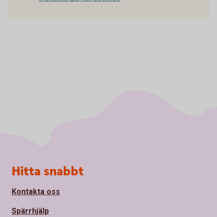
Sidfot
Hitta snabbt
Kontakta oss
Spärrhjälp