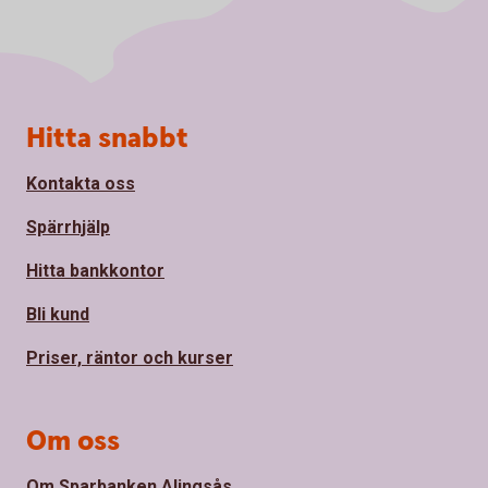
Sidfot
Hitta snabbt
Kontakta oss
Spärrhjälp
Hitta bankkontor
Bli kund
Priser, räntor och kurser
Om oss
Om Sparbanken Alingsås