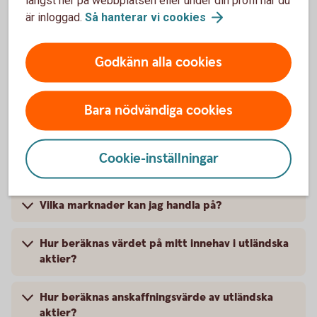
är inloggad.
Så hanterar vi
cookies
Värdepapper
Godkänn alla cookies
Var hittar jag börslistor?
Bara nödvändiga cookies
Vad är det för skillnad mellan MP (marknadspris)
eller pris när jag lägger en köp- eller säljorder?
Cookie-inställningar
Hur beräknas köpkraften?
Vilka marknader kan jag handla på?
Hur beräknas värdet på mitt innehav i utländska
aktier?
Hur beräknas anskaffningsvärde av utländska
aktier?