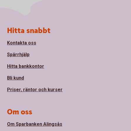
Sidfot
Hitta snabbt
Kontakta oss
Spärrhjälp
Hitta bankkontor
Bli kund
Priser, räntor och kurser
Om oss
Om Sparbanken Alingsås