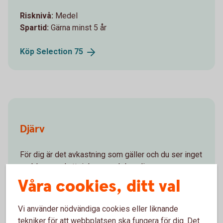
Risknivå:
Medel
Spartid:
Gärna minst 5 år
Köp Selection
75
Djärv
För dig är det avkastning som gäller och du ser inget
problem med att riskera en del av dina sparpengar
för möjligheten att se värdet gå upp.
Våra cookies, ditt val
Risknivå:
Medel
Vi använder nödvändiga cookies eller liknande
Spartid:
Gärna minst 5 år
tekniker för att webbplatsen ska fungera för dig. Det