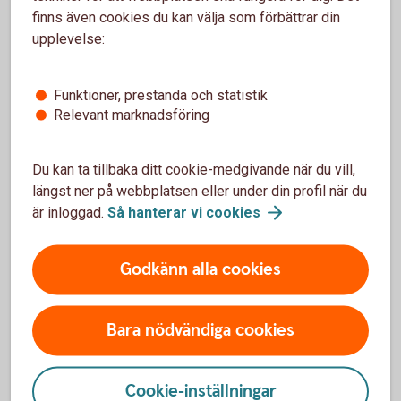
finns även cookies du kan välja som förbättrar din
Köp Selection
100
upplevelse:
Funktioner, prestanda och statistik
Diagrammen visar fondernas normala fördelning.
Relevant marknadsföring
Du kan ta tillbaka ditt cookie-medgivande när du vill,
längst ner på webbplatsen eller under din profil när du
En selectionfond är det enda du
är inloggad.
Så hanterar vi
cookies
behöver
Godkänn alla cookies
Vad innehåller en selectionfond?
Bara nödvändiga cookies
Selectionfonderna investerar i andra fonder. Här kan
du se hur ditt sparande är investerat beroende på
Cookie-inställningar
vilket belopp och vilken selectionfond du valt.