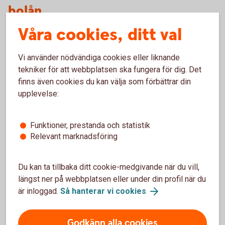
bolån
Våra cookies, ditt val
Fritidshusförsäkring
Vi använder nödvändiga cookies eller liknande
Trygghetsförsäkringar
tekniker för att webbplatsen ska fungera för dig. Det
finns även cookies du kan välja som förbättrar din
upplevelse:
Räntor
Funktioner, prestanda och statistik
Relevant marknadsföring
Räntor för Fritidshuslånet
Du kan ta tillbaka ditt cookie-medgivande när du vill,
längst ner på webbplatsen eller under din profil när du
är inloggad.
Så hanterar vi cookies
För att se detta innehåll behöver du först
godkänna cookies för Funktioner, prestanda
Godkänn alla cookies
och statistik.