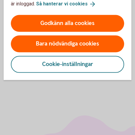
För mig är det viktigt att kunderna känner förtroende i
är inloggad.
Så hanterar vi
cookies
rådgivningen och att man bryr sig om vilken risk man tar för
att uppnå de mål man har, menar Benka.
Godkänn alla cookies
Vi skall inte försöka vinstmaximera och ta för stora risker
utan tänka långsiktigt och portföljerna skall vara
diversifierade och uppfylla olika egenskaper. De som vill ha
Bara nödvändiga cookies
alla ”heta trender” och satsa kortsiktigt skall handla själv
där man kan ta snabbare köp/säljbeslut.
Cookie-inställningar
Tack Benka och Stefan för ert fina arbete!