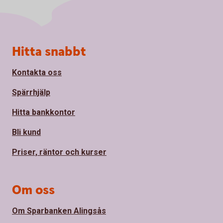
Sidfot
Hitta snabbt
Kontakta oss
Spärrhjälp
Hitta bankkontor
Bli kund
Priser, räntor och kurser
Om oss
Om Sparbanken Alingsås