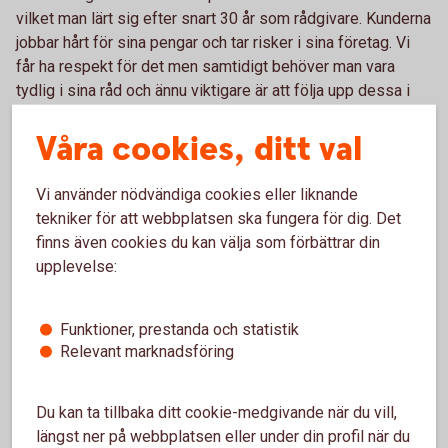
vilket man lärt sig efter snart 30 år som rådgivare. Kunderna
jobbar hårt för sina pengar och tar risker i sina företag.
Vi
får ha respekt för det men samtidigt behöver man vara
tydlig i sina råd och ännu viktigare är att följa upp dessa i
samband med att marknaden rör sig både upp och ner. Det
Våra cookies, ditt val
svåra är att vi jobbar med framtidsprognoser och
förutsättningarna förändras hela tiden. Juridiken och
redovisning är enklare då svaren är mer givna.
Vi använder nödvändiga cookies eller liknande
tekniker för att webbplatsen ska fungera för dig. Det
Hur ska man tänka med kortsiktigt/ långsiktigt
finns även cookies du kan välja som förbättrar din
upplevelse:
sparande?
Många tenderar att bli större risktagare när marknaden
Funktioner, prestanda och statistik
redan har gått upp mycket och köper gärna mer av det som
Relevant marknadsföring
redan stigit med föresatsen att ”jag är långsiktig”. När det
blir en större nedgång så blir många försiktiga och tänker
kortsiktigt istället för att se de långsiktiga möjligheterna.
Du kan ta tillbaka ditt cookie-medgivande när du vill,
längst ner på webbplatsen eller under din profil när du