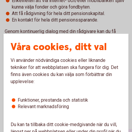
Enkelheten att via internet- och/eller mobilbanken själv
kunna välja fonder och göra fondbyten.
Att få rådgivning för hela ditt pensionskapital.
En kontakt för hela ditt pensionssparande.
Genom kontinuerlig dialog med din rådgivare kan du få
skräddarsydda lösningar som matchar dina personliga mål
Våra cookies, ditt val
och omständigheter.
Johanna Westlund och Åsa Strömberg,
Vi använder nödvändiga cookies eller liknande
Försäkringsspecialister hjälper dig vid frågor, du hittar
tekniker för att webbplatsen ska fungera för dig. Det
deras
kontaktuppgifter
här
finns även cookies du kan välja som förbättrar din
upplevelse:
Funktioner, prestanda och statistik
Relevant marknadsföring
Du kan ta tillbaka ditt cookie-medgivande när du vill,
längst ner på webbplatsen eller under din profil när du