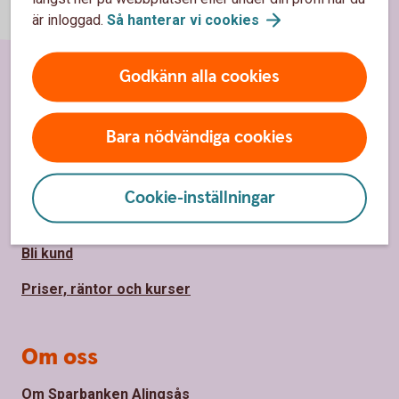
är inloggad.
Så hanterar vi
cookies
Godkänn alla cookies
Sidfot
Hitta snabbt
Bara nödvändiga cookies
Kontakta oss
Spärrhjälp
Cookie-inställningar
Hitta bankkontor
Bli kund
Priser, räntor och kurser
Om oss
Om Sparbanken Alingsås