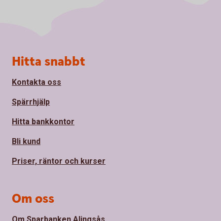
Sidfot
Hitta snabbt
Kontakta oss
Spärrhjälp
Hitta bankkontor
Bli kund
Priser, räntor och kurser
Om oss
Om Sparbanken Alingsås