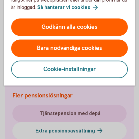
är inloggad.
Så hanterar vi
cookies
Hjälp med placering
Godkänn alla cookies
Bara nödvändiga cookies
Placera din
pension
Möjliga investeringar i
försäkringsdepå
Cookie-inställningar
Fler pensionslösningar
Tjänstepension med depå
Extra pensionsavsättning