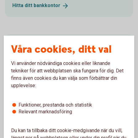
Hitta ditt
bankkontor
Ring oss
Våra cookies, ditt val
Ring oss för att få hjälp med företagets affärer.
Vi använder nödvändiga cookies eller liknande
tekniker för att webbplatsen ska fungera för dig. Det
Ring 0322-78600
finns även cookies du kan välja som förbättrar din
upplevelse:
Försäkringsgivare
Funktioner, prestanda och statistik
Relevant marknadsföring
Du kan ta tillbaka ditt cookie-medgivande när du vill,
Swedbank Försäkring
AB
längst ner på webbplatsen eller under din profil när du