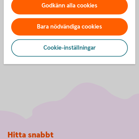
Godkänn alla cookies
godkänna cookies för Funktioner, prestanda
och statistik.
Inställningar för cookies
Bara nödvändiga cookies
Cookie-inställningar
Sidfot
Hitta snabbt