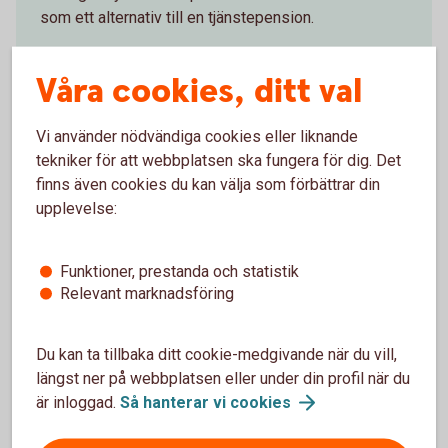
som ett alternativ till en tjänstepension.
Direktpension
Våra cookies, ditt val
Vi använder nödvändiga cookies eller liknande
tekniker för att webbplatsen ska fungera för dig. Det
Företag med kollektivavtal
finns även cookies du kan välja som förbättrar din
upplevelse:
Vi erbjuder ett flertal möjligheter att förstärka pensionen för
ägare och anställda.
Funktioner, prestanda och statistik
Företag med
kollektivavtal
Relevant marknadsföring
Du kan ta tillbaka ditt cookie-medgivande när du vill,
längst ner på webbplatsen eller under din profil när du
är inloggad.
Så hanterar vi
cookies
För att se detta innehåll behöver du först