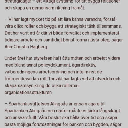
strategidagar – ett viktigt avstamp för att bygga relationer
och skapa en gemensam riktning framåt.
– Vi har lagt mycket tid på att lära känna varandra, förstå
våra olika roller och bygga ett strategiskt tänk tillsammans.
Det har varit ett år där vi både förvaltat och implementerat
tidigare arbete och samtidigt börjat forma nästa steg, säger
Ann-Christin Hagberg.
Under året har styrelsen haft åtta möten och arbetat vidare
med bland annat policydokument, ägardirektiv,
valberedningens arbetsordning och inte minst de
förtroendevaldas roll. Tonvikt har lagts vid att utveckla och
skapa samsyn kring de olika rollerna i
organisationsstrukturen.
– Sparbanksstiftelsen Alingsås är ensam ägare till
Sparbanken Alingsås och därför måste vi tänka långsiktigt
och ansvarsfullt. Våra beslut ska hålla över tid och skapa
bästa möjliga förutsättningar för banken och bygden, säger