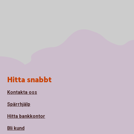
Sidfot
Hitta snabbt
Kontakta oss
Spärrhjälp
Hitta bankkontor
Bli kund