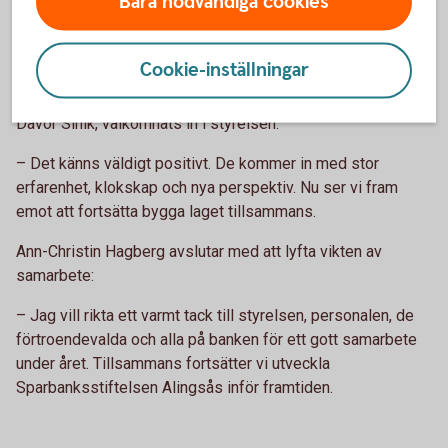
Bara nödvändiga cookies
– Vi benchmarkar andra stiftelser och tittar på goda
exempel. Målet är tydligt – vi vill bli ännu bättre som ägare
till banken och ännu bättre på att skapa värde för bygden.
Cookie-inställningar
Under året har även två nya ledamöter, Östen Hallenbert och
Davor Sinik, välkomnats in i styrelsen.
– Det känns väldigt positivt. De kommer in med stor
erfarenhet, klokskap och nya perspektiv. Nu ser vi fram
emot att fortsätta bygga laget tillsammans.
Ann-Christin Hagberg avslutar med att lyfta vikten av
samarbete:
– Jag vill rikta ett varmt tack till styrelsen, personalen, de
förtroendevalda och alla på banken för ett gott samarbete
under året. Tillsammans fortsätter vi utveckla
Sparbanksstiftelsen Alingsås inför framtiden.