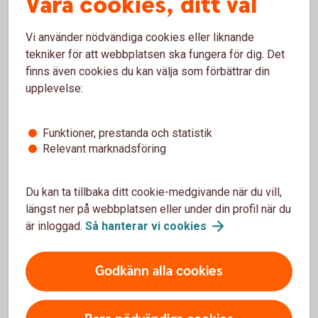
Våra cookies, ditt val
Som en del i det arbetet ingår även valberedningsarbetet
för bankens styrelse, där Ann-Christin Hagberg tillsammans
med Sanna Arnfjord Wadström och Elin Rosenberg Elebring
Vi använder nödvändiga cookies eller liknande
genomfört intervjuer och tagit del av en oberoende
tekniker för att webbplatsen ska fungera för dig. Det
styrelseutvärdering genom StyrelseAkademien.
finns även cookies du kan välja som förbättrar din
upplevelse:
– Vi landade i att inte föreslå några förändringar inför
stämman 2026, men arbetet inför 2027 har redan påbörjats.
Funktioner, prestanda och statistik
Det är viktigt att hela tiden tänka långsiktigt kring
Relevant marknadsföring
kompetens och framtida behov.
Under året har bankens styrelse tagit fram en långsiktig
Du kan ta tillbaka ditt cookie-medgivande när du vill,
strategisk plan över åtta år. Ett viktigt fokusområde för
längst ner på webbplatsen eller under din profil när du
ägarstiftelsen blir därför att förstå den och säkerställa
är inloggad.
Så hanterar vi
cookies
riktningen mot konkurrenskraft. Ett sätt att göra det är
genom nära relation och dialog med bankstyrelsen och
bankledningen men även genom erfarenhetsutbyte och
Godkänn alla cookies
omvärldsbevakning. Sparbanksstiftelsen vill lära av andra
och samtidigt fortsätta utveckla sitt eget arbete.