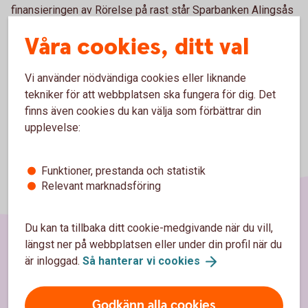
finansieringen av Rörelse på rast står Sparbanken Alingsås
ägarstiftelse för, som genomförs av RF - SISU Västra
Våra cookies, ditt val
Götaland på uppdrag av skolförvaltningarna i kommunerna.
Vi använder nödvändiga cookies eller liknande
tekniker för att webbplatsen ska fungera för dig. Det
finns även cookies du kan välja som förbättrar din
upplevelse:
Funktioner, prestanda och statistik
Relevant marknadsföring
Du kan ta tillbaka ditt cookie-medgivande när du vill,
längst ner på webbplatsen eller under din profil när du
Sidfot
är inloggad.
Så hanterar vi
cookies
Hitta snabbt
Kontakta oss
Godkänn alla cookies