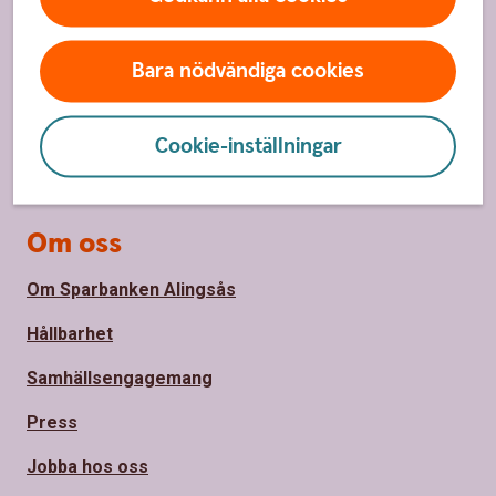
Spärrhjälp
Bara nödvändiga cookies
Hitta bankkontor
Bli kund
Cookie-inställningar
Priser, räntor och kurser
Om oss
Om Sparbanken Alingsås
Hållbarhet
Samhällsengagemang
Press
Jobba hos oss