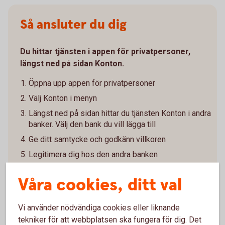
Så ansluter du dig
Du hittar tjänsten i appen för privatpersoner,
längst ned på sidan Konton.
Öppna upp appen för privatpersoner
Välj Konton i menyn
Längst ned på sidan hittar du tjänsten Konton i andra
banker. Välj den bank du vill lägga till
Ge ditt samtycke och godkänn villkoren
Legitimera dig hos den andra banken
Vänta medan vi hämtar dina konton och transaktioner
Våra cookies, ditt val
från den andra banken
Välj vilka konton du vill visa
Vi använder nödvändiga cookies eller liknande
För att hålla informationen uppdaterad behöver du
tekniker för att webbplatsen ska fungera för dig. Det