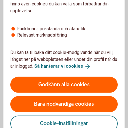
legitimera dig hos den andra banken var sjätte
finns även cookies du kan välja som förbättrar din
månad.
upplevelse:
Funktioner, prestanda och statistik
Relevant marknadsföring
Vilka banker kan du lägga till?
Du kan ta tillbaka ditt cookie-medgivande när du vill,
längst ner på webbplatsen eller under din profil när du
I dagsläget går det att lägga till transaktionskonton
är inloggad.
Så hanterar vi
cookies
hos dessa banker:
Handelsbanken
Godkänn alla cookies
ICA Banken
Nordea
SEB
Bara nödvändiga cookies
Skandiabanken
Vi fortsätter utveckla tjänsten och framöver kommer
det gå att lägga till fler banker och kontotyper.
Cookie-inställningar