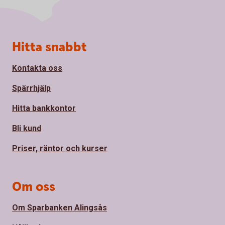
Sidfot
Hitta snabbt
Kontakta oss
Spärrhjälp
Hitta bankkontor
Bli kund
Priser, räntor och kurser
Om oss
Om Sparbanken Alingsås