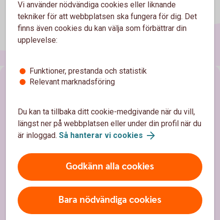
Vi använder nödvändiga cookies eller liknande
tekniker för att webbplatsen ska fungera för dig. Det
finns även cookies du kan välja som förbättrar din
upplevelse:
Funktioner, prestanda och statistik
Relevant marknadsföring
Sidfot
Hitta snabbt
Kontakta oss
Du kan ta tillbaka ditt cookie-medgivande när du vill,
längst ner på webbplatsen eller under din profil när du
Spärrhjälp
är inloggad.
Så hanterar vi cookies
Hitta bankkontor
Godkänn alla cookies
Bli kund
Priser, räntor och kurser
Bara nödvändiga cookies