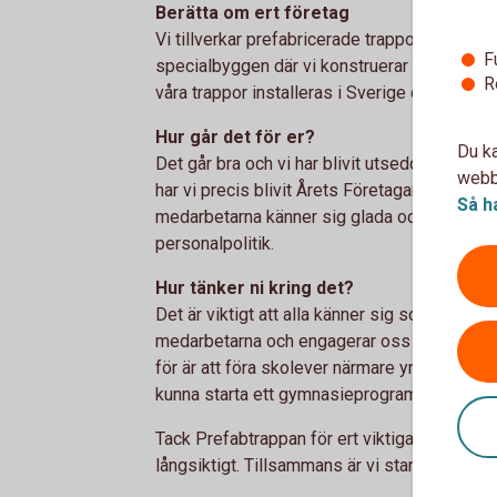
Berätta om ert företag
Vi tillverkar prefabricerade trappor och plan 
F
specialbyggen där vi konstruerar utifrån kun
R
våra trappor installeras i Sverige och Norge
Hur går det för er?
Du ka
Det går bra och vi har blivit utsedda till Gase
webbp
har vi precis blivit Årets Företagare i Herrlj
Så h
medarbetarna känner sig glada och stolta. E
personalpolitik.
Hur tänker ni kring det?
Det är viktigt att alla känner sig som en del 
medarbetarna och engagerar oss lokalt, bland 
för är att föra skolever närmare yrkeslivet. 
kunna starta ett gymnasieprogram anpassat fö
Tack Prefabtrappan för ert viktiga arbete. Vi 
långsiktigt. Tillsammans är vi starka och får