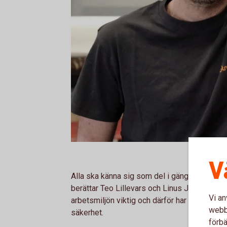
V
Alla ska känna sig som del i gänget och vi vi
berättar Teo Lillevars och Linus Johansson p
Vi an
arbetsmiljön viktig och därför har vi möte v
webbp
säkerhet.
förbä