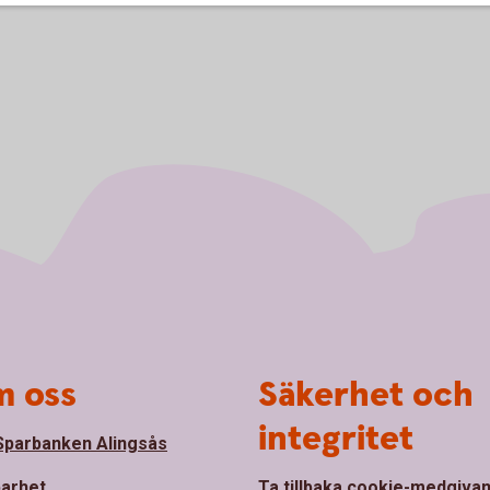
 oss
Säkerhet och
integritet
parbanken Alingsås
barhet
Ta tillbaka cookie-medgiva