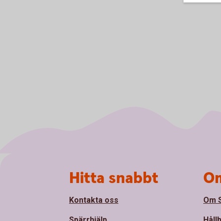
Sidfot
Hitta snabbt
Om
Kontakta oss
Om S
Spärrhjälp
Håll