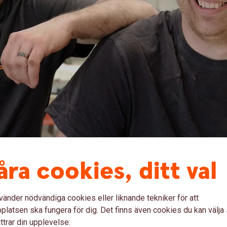
åra cookies, ditt val
ll ta vara på bra idéer från medarbetarna,
å Prefabtrappan i Herrljunga. För oss är
vänder nödvändiga cookies eller liknande tekniker för att
arje morgon med personalen för att prata
latsen ska fungera för dig. Det finns även cookies du kan välj
ttrar din upplevelse: