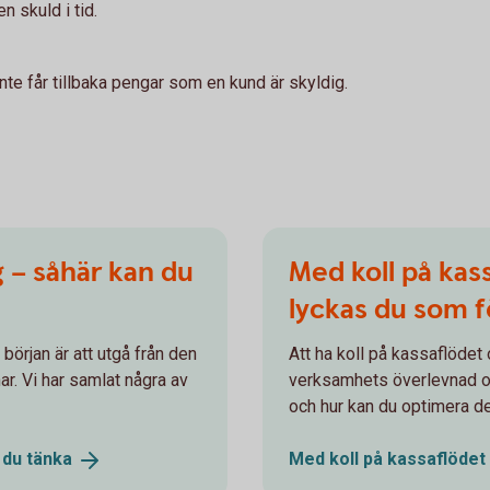
n skuld i tid.
inte får tillbaka pengar som en kund är skyldig.
g – såhär kan du
Med koll på kass
lyckas du som f
 början är att utgå från den
Att ha koll på kassaflödet 
r. Vi har samlat några av
verksamhets överlevnad oc
och hur kan du optimera 
n du
tänka
Med koll på kassaflödet 