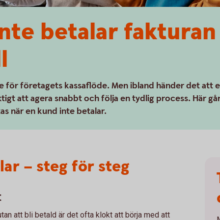
nte betalar fakturan 
l
de för företagets kassaflöde. Men ibland händer det att 
ktigt att agera snabbt och följa en tydlig process. Här gå
tas när en kund inte betalar.
ar – steg för steg
t
n att bli betald är det ofta klokt att börja med att