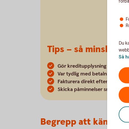
förbä
F
R
Du ka
Tips – så minskar d
webbp
Så h
Gör kreditupplysning på nya k
Var tydlig med betalningsvillko
Fakturera direkt efter utfört a
Skicka påminnelser snabbt om 
Begrepp att känna til