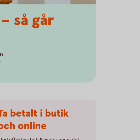
– så går
en
r
Ta betalt i butik
och online
Med effektiva betaltjänster gör ni det