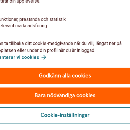
Tips!
ttrar din upplevelse:
unktioner, prestanda och statistik
elevant marknadsföring
n ta tillbaka ditt cookie-medgivande när du vill, längst ner på
u risken för sena betalningar
latsen eller under din profil när du är inloggad.
anterar vi
cookies
under
r
Godkänn alla cookies
rbete
betalning uteblir
Bara nödvändiga cookies
Cookie-inställningar
l när kunder inte betalar