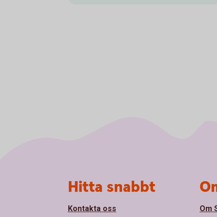
Sidfot
Hitta snabbt
Om
Kontakta oss
Om S