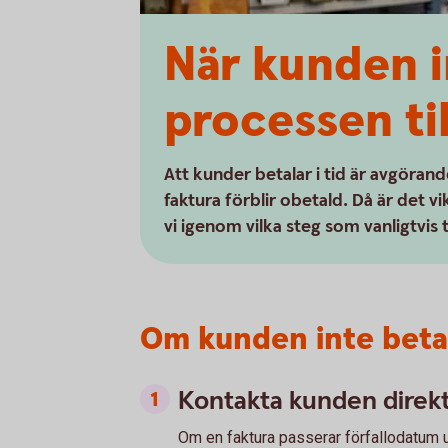
När kunden i
processen til
Att kunder betalar i tid är avgöran
faktura förblir obetald. Då är det vi
vi igenom vilka steg som vanligtvis 
Om kunden inte betal
Kontakta kunden direk
Om en faktura passerar förfallodatum uta