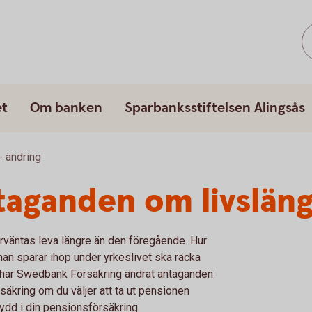
et
Om banken
Sparbanksstiftelsen Alingsås
 ändring
taganden om livslän
förväntas leva längre än den föregående. Hur
man sparar ihop under yrkeslivet ska räcka
ör har Swedbank Försäkring ändrat antaganden
säkring om du väljer att ta ut pensionen
kydd i din pensionsförsäkring.