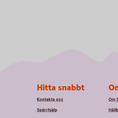
Sidfot
Hitta snabbt
Om
Kontakta oss
Om S
Spärrhjälp
Håll