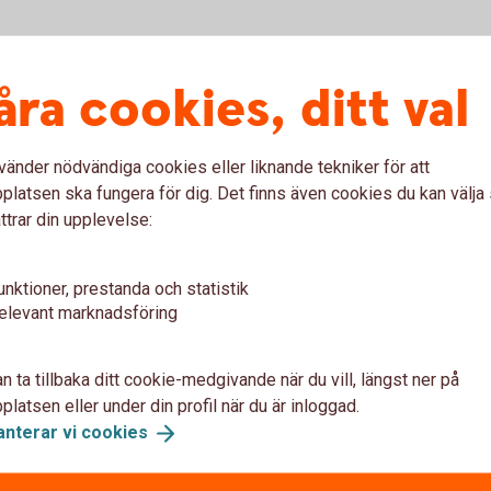
n före och efter 2023-10-01
åra cookies, ditt val
öre ändring)
Pdf
fter ändring)
Pdf
vänder nödvändiga cookies eller liknande tekniker för att
latsen ska fungera för dig. Det finns även cookies du kan välj
ttrar din upplevelse:
unktioner, prestanda och statistik
elevant marknadsföring
n ta tillbaka ditt cookie-medgivande när du vill, längst ner på
latsen eller under din profil när du är inloggad.
anterar vi
cookies
 före och efter 2023-10-01