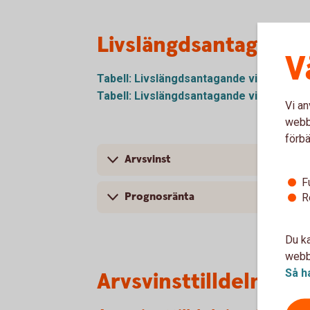
Livslängdsantagande
V
Tabell: Livslängdsantagande vid 65 år (f
Tabell: Livslängdsantagande vid 65 år (e
Vi an
webbp
förbä
Arvsvinst
F
Prognosränta
R
Du ka
webbp
Så h
Arvsvinsttilldelning