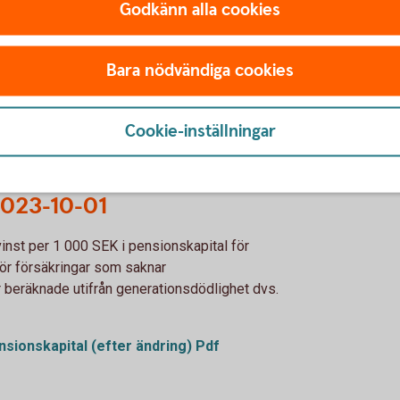
2023-10-01
Godkänn alla cookies
nst per 1 000 SEK i pensionskapital för
Bara nödvändiga cookies
r försäkringar som saknar
ensionskapital (före ändring) Pdf
Cookie-inställningar
 2023-10-01
vinst per 1 000 SEK i pensionskapital för
ör försäkringar som saknar
 beräknade utifrån generationsdödlighet dvs.
ensionskapital (efter ändring) Pdf