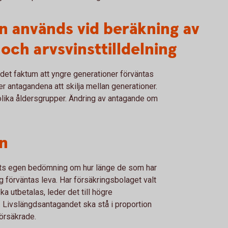
n används vid beräkning av
och arvsvinsttilldelning
det faktum att yngre generationer förväntas
r antagandena att skilja mellan generationer.
r olika åldersgrupper. Ändring av antagande om
n
ts egen bedömning om hur länge de som har
 förväntas leva. Har försäkringsbolaget valt
a utbetalas, leder det till högre
 Livslängdsantagandet ska stå i proportion
försäkrade.