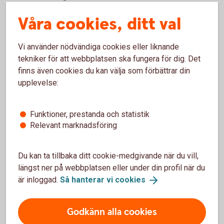
You are now logged in. The Start page gives you a
Våra cookies, ditt val
quick overview of your finances. You can see your
account, the latest transactions and current e-
Vi använder nödvändiga cookies eller liknande
invoices.
tekniker för att webbplatsen ska fungera för dig. Det
finns även cookies du kan välja som förbättrar din
upplevelse:
Questions and answers
Funktioner, prestanda och statistik
Relevant marknadsföring
Click on the categories to expand the content.
Du kan ta tillbaka ditt cookie-medgivande när du vill,
längst ner på webbplatsen eller under din profil när du
För att se detta innehåll behöver du först
är inloggad.
Så hanterar vi
cookies
godkänna cookies för Funktioner, prestanda
och statistik.
Godkänn alla cookies
Inställningar för cookies