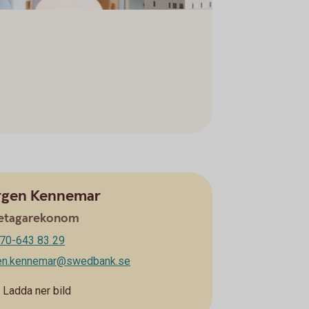
rgen Kennemar
etagarekonom
70-643 83 29
gen.kennemar@swedbank.se
Ladda ner bild