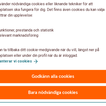
vänder nödvändiga cookies eller liknande tekniker för att
latsen ska fungera för dig. Det finns även cookies du kan välj
ttrar din upplevelse:
 andra kvartalet
unktioner, prestanda och statistik
elevant marknadsföring
 att ta fart
n ta tillbaka ditt cookie-medgivande när du vill, längst ner på
latsen eller under din profil när du är inloggad.
anterar vi
cookies
högre kostnadstryck
Godkänn alla cookies
Bara nödvändiga cookies
 i tjänstesektorn