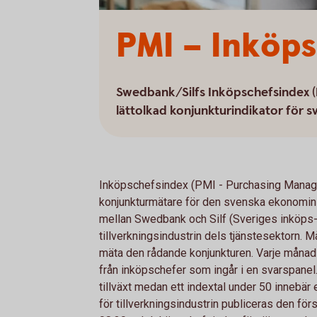
PMI – Inköp
Swedbank/Silfs Inköpschefsindex (PMI
lättolkad konjunkturindikator för 
Inköpschefsindex (PMI - Purchasing Manage
konjunkturmätare för den svenska ekonomi
mellan Swedbank och Silf (Sveriges inköps- 
tillverkningsindustrin dels tjänstesektorn. 
mäta den rådande konjunkturen. Varje månad 
från inköpschefer som ingår i en svarspanel. 
tillväxt medan ett indextal under 50 innebä
för tillverkningsindustrin publiceras den fö