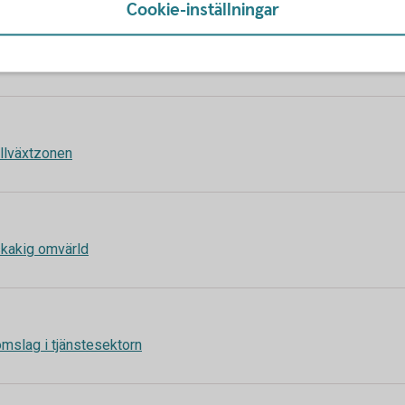
Cookie-inställningar
trots osäker omvärld
tillväxtzonen
 skakig omvärld
t omslag i tjänstesektorn