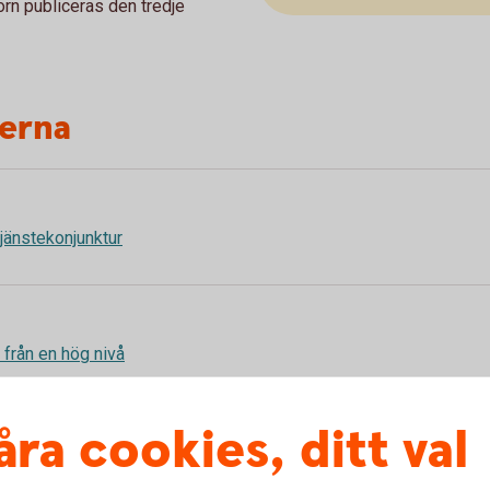
rn publiceras den tredje
terna
 tjänstekonjunktur
in från en hög nivå
åra cookies, ditt val
 i tjänstesektorn