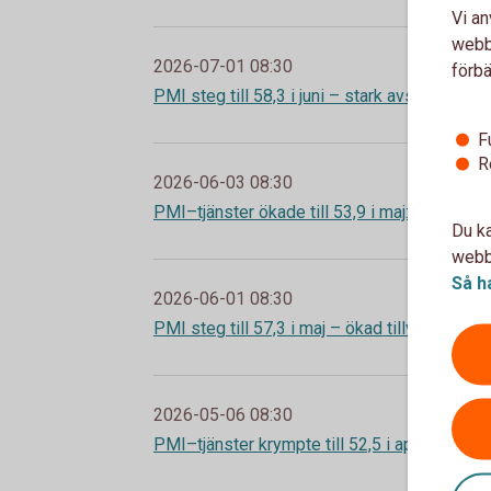
Vi an
webbp
2026-07-01 08:30
förbä
PMI steg till 58,3 i juni – stark avslutning av
F
R
2026-06-03 08:30
PMI–tjänster ökade till 53,9 i maj: tillväxt utan
Du ka
webbp
Så h
2026-06-01 08:30
PMI steg till 57,3 i maj – ökad tillväxt och 
2026-05-06 08:30
PMI–tjänster krympte till 52,5 i april: trögare