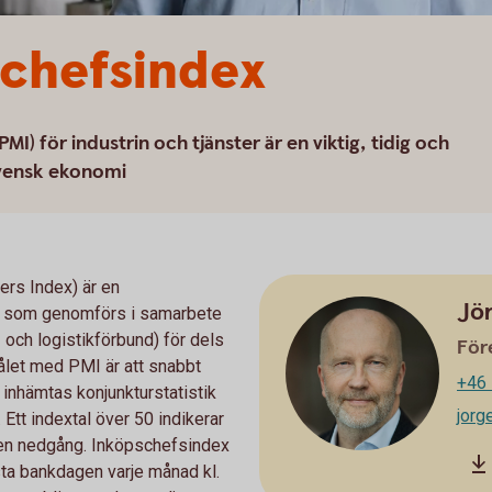
schefsindex
) för industrin och tjänster är en viktig, tidig och
svensk ekonomi
rs Index) är en
Jö
n som genomförs i samarbete
och logistikförbund) för dels
För
Målet med PMI är att snabbt
+46 
inhämtas konjunkturstatistik
jor
Ett indextal över 50 indikerar
r en nedgång. Inköpschefsindex
rsta bankdagen varje månad kl.