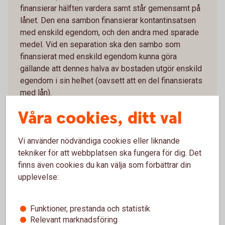
finansierar hälften vardera samt står gemensamt på
lånet. Den ena sambon finansierar kontantinsatsen
med enskild egendom, och den andra med sparade
medel. Vid en separation ska den sambo som
finansierat med enskild egendom kunna göra
gällande att dennes halva av bostaden utgör enskild
egendom i sin helhet (oavsett att en del finansierats
med lån).
Våra cookies, ditt val
Den sambo som finansierat med egna medel måste
däremot dela med sig av överskottet från sin andel
eftersom den skulle omfattas av bodelningen vid
Vi använder nödvändiga cookies eller liknande
separationen.
tekniker för att webbplatsen ska fungera för dig. Det
finns även cookies du kan välja som förbättrar din
Den som finansierat sin andel med enskild egendom
upplevelse:
får alltså behålla hela sitt överskott och kan
dessutom kräva att få hälften av den andres
överskott. Delningen blir alltså 75/25 av bostaden.
Funktioner, prestanda och statistik
Relevant marknadsföring