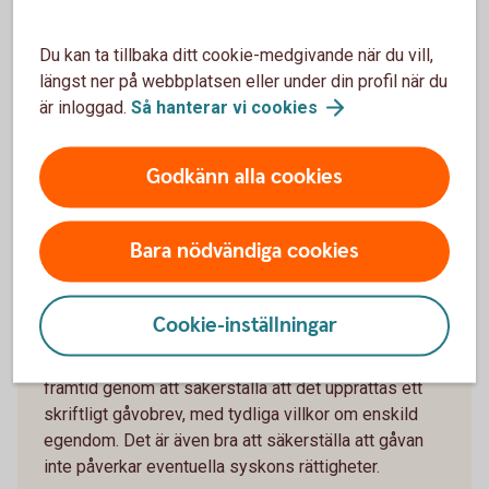
Principen om att hela andelen blir enskild egendom,
även om bara en del av köpeskillingen utgörs av
enskild egendom, gäller även om man byter bostad. I
Du kan ta tillbaka ditt cookie-medgivande när du vill,
takt med att bostaden ökar i värde ökar värdet på
längst ner på webbplatsen eller under din profil när du
den enskilda egendomen, och detta gäller till och
är inloggad.
Så hanterar vi
cookies
med om man byter till en dyrare bostad.
Godkänn alla cookies
Enkelt uttryckt innebär det att 500 000 kronor i
enskild egendom kan bli 1 000 000 om andelen ökar
i värde med 500 000.
Bara nödvändiga cookies
Skydda ditt barns ekonomiska framtid
Cookie-inställningar
Eftersom hälften av alla relationer slutar i separation
kan du som förälder skydda ditt barns ekonomiska
framtid genom att säkerställa att det upprättas ett
skriftligt gåvobrev, med tydliga villkor om enskild
egendom. Det är även bra att säkerställa att gåvan
inte påverkar eventuella syskons rättigheter.