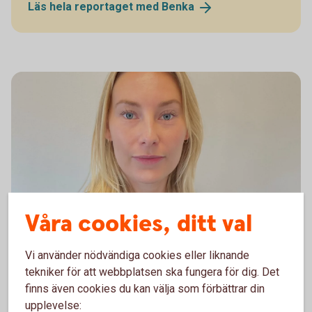
Läs hela reportaget med
Benka
Våra cookies, ditt val
Alma Gustavsson Juristgruppen Väst - 1
Nya lagförslag om
Vi använder nödvändiga cookies eller liknande
bodelningsprocessen
tekniker för att webbplatsen ska fungera för dig. Det
finns även cookies du kan välja som förbättrar din
Att skiljas handlar sällan bara om juridik. Det är ofta
upplevelse:
en av livets mest omvälvande perioder,