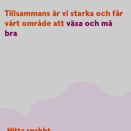
Tillsammans är vi starka och får
vårt område att
växa
och
må
bra
Sidfot
Hitta snabbt