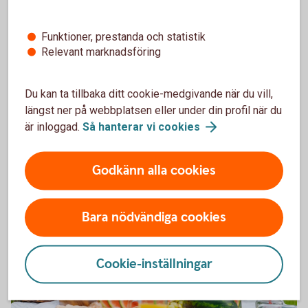
känslomässigt, praktiskt och ekonomiskt. Nu
föreslås stora förändringar i hur skilsmässor och
Funktioner, prestanda och statistik
bodelning ska gå till, med målet att göra processen
Relevant marknadsföring
både snabbare och tryggare.
Du kan ta tillbaka ditt cookie-medgivande när du vill,
Läs intervju med Alma, jurist på Juristgruppen
längst ner på webbplatsen eller under din profil när du
Väst
AB
är inloggad.
Så hanterar vi
cookies
Godkänn alla cookies
Bara nödvändiga cookies
Cookie-inställningar