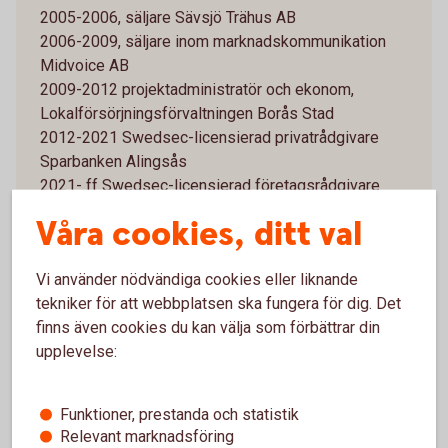
2005-2006, säljare Sävsjö Trähus AB
2006-2009, säljare inom marknadskommunikation
Midvoice AB
2009-2012 projektadministratör och ekonom,
Lokalförsörjningsförvaltningen Borås Stad
2012-2021 Swedsec-licensierad privatrådgivare
Sparbanken Alingsås
2021- ff Swedsec-licensierad företagsrådgivare
Sparbanken Alingsås
Våra cookies, ditt val
Övriga styrelseuppdrag och förtroendeuppdrag
Finansförbundets lokala klubb Sparbanken Alingsås,
Vi använder nödvändiga cookies eller liknande
ordförande
tekniker för att webbplatsen ska fungera för dig. Det
Gymmix Ljung/Ljungs Gymnastikförening,
finns även cookies du kan välja som förbättrar din
ordförande
upplevelse:
Källeryds Fiber Ekonomisk förening, ledamot
Funktioner, prestanda och statistik
Relevant marknadsföring