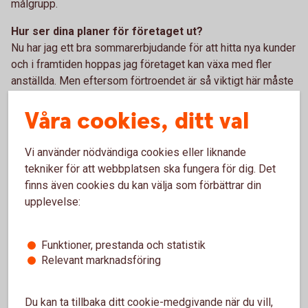
målgrupp.
Hur ser dina planer för företaget ut?
Nu har jag ett bra sommarerbjudande för att hitta nya kunder
och i framtiden hoppas jag företaget kan växa med fler
anställda. Men eftersom förtroendet är så viktigt här måste
jag se till att de äldre alltid får träffa samma person varje
Våra cookies, ditt val
gång. Det känns väldigt viktigt.
Tack Sofie för ditt viktiga arbete. Vi gillar hur du satsar på
Vi använder nödvändiga cookies eller liknande
din dröm och att du vill skapa ett socialt sammanhang för
tekniker för att webbplatsen ska fungera för dig. Det
våra äldre. Tillsammans är vi starka och får vårt område att
finns även cookies du kan välja som förbättrar din
växa och må bra.
upplevelse:
Funktioner, prestanda och statistik
Relevant marknadsföring
Du kan ta tillbaka ditt cookie-medgivande när du vill,