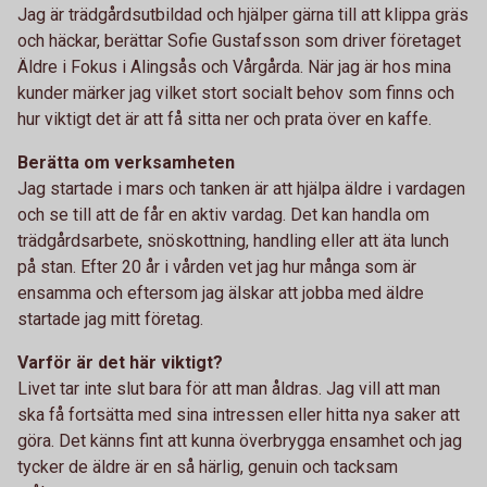
Jag är trädgårdsutbildad och hjälper gärna till att klippa gräs
och häckar, berättar Sofie Gustafsson som driver företaget
Äldre i Fokus i Alingsås och Vårgårda. När jag är hos mina
kunder märker jag vilket stort socialt behov som finns och
hur viktigt det är att få sitta ner och prata över en kaffe.
Berätta om verksamheten
Jag startade i mars och tanken är att hjälpa äldre i vardagen
och se till att de får en aktiv vardag. Det kan handla om
trädgårdsarbete, snöskottning,
handling eller att äta lunch
på stan. Efter 20 år i vården vet jag hur många som är
ensamma och eftersom jag älskar att jobba med äldre
startade jag mitt företag.
Varför är det här viktigt?
Livet tar inte slut bara för att man åldras. Jag vill att man
ska få fortsätta med sina intressen eller hitta nya saker att
göra. Det känns fint att kunna överbrygga ensamhet och jag
tycker de äldre är en så härlig, genuin och tacksam