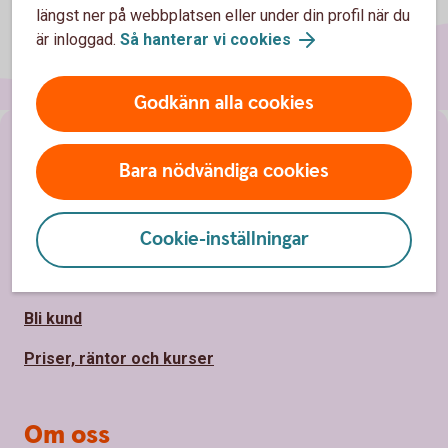
längst ner på webbplatsen eller under din profil när du
är inloggad.
Så hanterar vi cookies
Godkänn alla cookies
Sidfot
Hitta snabbt
Bara nödvändiga cookies
Kontakta oss
Cookie-inställningar
Spärrhjälp
Hitta bankkontor
Bli kund
Priser, räntor och kurser
Om oss