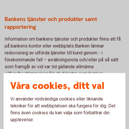
Bankens tjänster och produkter samt
rapportering
Information om bankens tjänster och produkter finns att få
på bankens kontor eller webbplats.Banken lämnar
redovisning av utförda tjänster till kund genom - i
förekommande fall – avräkningsnota och/eller på så sätt
som framgår av vid var tid gällande allmänna
villkor/bestämmelser för de tjänster som banken
tillhandahåller.
Våra cookies, ditt val
Information om priser och avgifter
Vi använder nödvändiga cookies eller liknande
tekniker för att webbplatsen ska fungera för dig. Det
Information om aktuella priser och avgifter för bankens
finns även cookies du kan välja som förbättrar din
produkter och tjänster finns tillgänglig på bankens
upplevelse:
webbplats. Ytterligare information kan erhållas på bankens