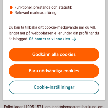
kontor. Utöver bankens priser och avgifter kan det
förekomma andra kostnader för kunden, däribland skatter,
Funktioner, prestanda och statistik
som inte påförs eller betalas av banken.
Relevant marknadsföring
Bankens hantering av kunders finansiella
Du kan ta tillbaka ditt cookie-medgivande när du vill,
instrument och medel
längst ner på webbplatsen eller under din profil när du
är inloggad.
Så hanterar vi
cookies
Banken upprättar vid var tid sådan registrering och
redovisning för medel och finansiella instrument som är
Godkänn alla cookies
nödvändig för att omgående kunna skilja tillgångar som
banken innehar för en kunds räkning från dels andra
kunders tillgångar, dels bankens egna tillgångar. Banken för
Bara nödvändiga cookies
löpande registrering och redovisning över alla medel och
finansiella instrument som banken innehar för kunds
räkning.
Cookie-inställningar
Insättningsskydd och investeringsgaranti
Enligt lagen [1995:1571] om insättningsgaranti har kund, om