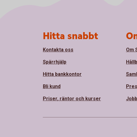
Sidfot
Hitta snabbt
Om
Kontakta oss
Om S
Spärrhjälp
Håll
Hitta bankkontor
Sam
Bli kund
Pre
Priser, räntor och kurser
Jobb