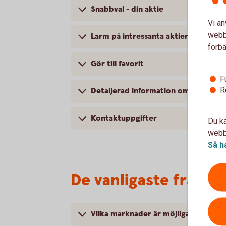
Snabbval - din aktie
Vi an
webbp
Larm på intressanta aktier
förbä
Gör till favorit
F
R
Detaljerad information om din aktie
Kontaktuppgifter
Du ka
webbp
Så h
De vanligaste frågor
Vilka marknader är möjliga att handl