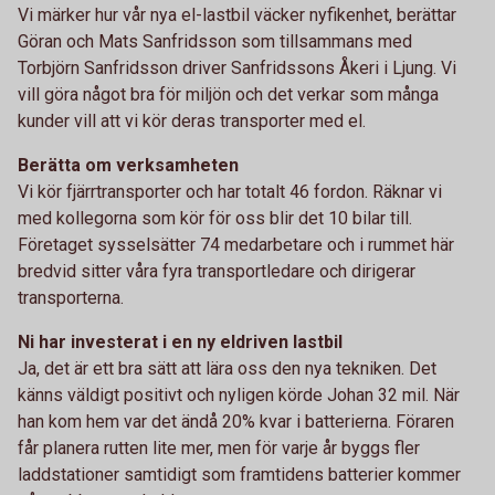
Vi märker hur vår nya el-lastbil väcker nyfikenhet, berättar
Göran och Mats Sanfridsson som tillsammans med
Torbjörn Sanfridsson driver Sanfridssons Åkeri i Ljung. Vi
vill göra något bra för miljön och det verkar som många
kunder vill att vi kör deras transporter med el.
Berätta om verksamheten
Vi kör fjärrtransporter och har totalt 46 fordon. Räknar vi
med kollegorna som kör för oss blir det 10 bilar till.
Företaget sysselsätter 74 medarbetare och i rummet här
bredvid sitter våra fyra transportledare och dirigerar
transporterna.
Ni har investerat i en ny eldriven lastbil
Ja, det är ett bra sätt att lära oss den nya tekniken. Det
känns väldigt positivt och nyligen körde Johan 32 mil. När
han kom hem var det ändå 20% kvar i batterierna. Föraren
får planera rutten lite mer, men för varje år byggs fler
laddstationer samtidigt som framtidens batterier kommer