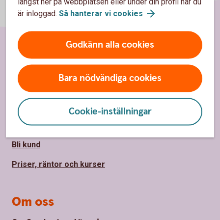
längst ner på webbplatsen eller under din profil när du
är inloggad.
Så hanterar vi
cookies
Godkänn alla cookies
Sidfot
Hitta snabbt
Bara nödvändiga cookies
Kontakta oss
Spärrhjälp
Cookie-inställningar
Hitta bankkontor
Bli kund
Priser, räntor och kurser
Om oss