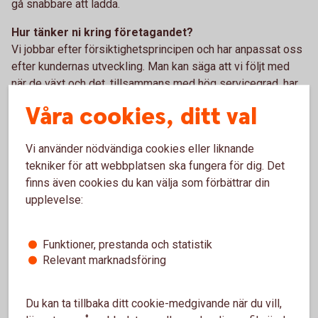
gå snabbare att ladda.
Hur tänker ni kring företagandet?
Vi jobbar efter försiktighetsprincipen och har anpassat oss
efter kundernas utveckling. Man kan säga att vi följt med
när de växt och det, tillsammans med hög servicegrad, har
gjort att vi har väldigt lojala kunder som vi jobbat med länge.
Våra cookies, ditt val
Vissa ända sedan 60-talet.
Tack Sanfridssons Åkeri för ert viktiga arbete. Vi gillar hur ni
Vi använder nödvändiga cookies eller liknande
bygger ert företag så långsiktigt. Tillsammans är vi starka
tekniker för att webbplatsen ska fungera för dig. Det
och får vårt område att växa och må bra.
finns även cookies du kan välja som förbättrar din
upplevelse:
Funktioner, prestanda och statistik
Relevant marknadsföring
Du kan ta tillbaka ditt cookie-medgivande när du vill,