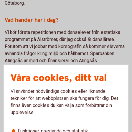
Göteborg.
Vad händer här i dag?
Vi kör första repetitionen med danselever från estetiska
programmet på Alströmer, där jag också är danslärare.
Förutom att vi jobbar med koreografin så kommer eleverna
avhandla frågor kring miljö och hållbarhet. Sparbanken
Alingsås är med och finansierar och Alingsås
Teaterförening är del i projektet tillsammans med en
Våra cookies, ditt val
ensemble med dansare, musiker och konstnärer. Tobias
Ljungman, med rötter i Alingsås, har skrivit musiken och
Mats Alfredsson är konstnärlig ledare.
Vi använder nödvändiga cookies eller liknande
tekniker för att webbplatsen ska fungera för dig. Det
Tack Elin och alla fantastiska krafter i projektet för ert
finns även cookies du kan välja som förbättrar din
viktiga arbete. Vi gillar hur ni skapar konstupplevelser och
upplevelse:
lyfter den viktiga hållbarhetsfrågan. Tillsammans är vi
starka och får vårt område att växa och må bra.
Funktioner, prestanda och statistik