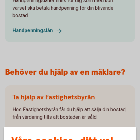
Handpenningslånet finns för dig som med kort
varsel ska betala handpenning för din blivande
bostad.
Handpenningslån
Behöver du hjälp av en mäklare?
Ta hjälp av Fastighetsbyrån
Hos Fastighetsbyrån får du hjälp att sälja din bostad,
från värdering tills att bostaden är såld.
Hitta din mäklare närmast dig
(fastighetsbyran.com)