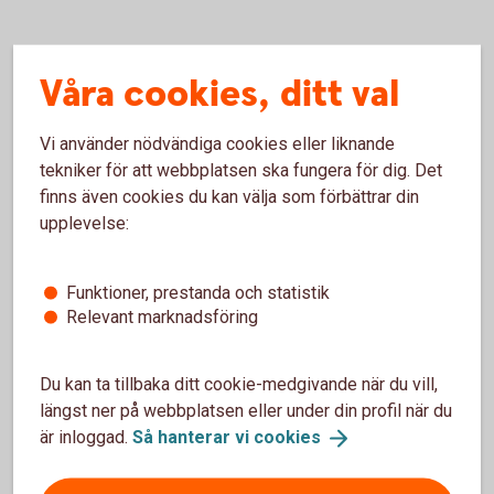
Hyra bostad (pdf)
Våra cookies, ditt val
Vi använder nödvändiga cookies eller liknande
I
tekniker för att webbplatsen ska fungera för dig. Det
finns även cookies du kan välja som förbättrar din
upplevelse:
Inflation (pdf)
Funktioner, prestanda och statistik
Relevant marknadsföring
K
Du kan ta tillbaka ditt cookie-medgivande när du vill,
längst ner på webbplatsen eller under din profil när du
Konjunktur (pdf)
är inloggad.
Så hanterar vi
cookies
Kryptovaluta (pdf)