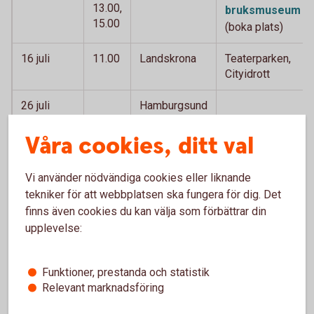
13.00,
bruksmuseum
15.00
(boka plats)
16 juli
11.00
Landskrona
Teaterparken,
Cityidrott
26 juli
Hamburgsund
Våra cookies, ditt val
29 juli
13.00
Östersund
Storsjöyran,
Storsjöteatern
Vi använder nödvändiga cookies eller liknande
7 augusti
14.00
Kalmar
Kalmar Stadsfest,
tekniker för att webbplatsen ska fungera för dig. Det
Krusenstiernska
finns även cookies du kan välja som förbättrar din
gården
upplevelse:
15 augusti
Ängelholm
Familjedag
Funktioner, prestanda och statistik
15 augusti
11.00
Klippan
Klippanfesten
Relevant marknadsföring
25 augusti
prel.
Skövde
Helénsparken