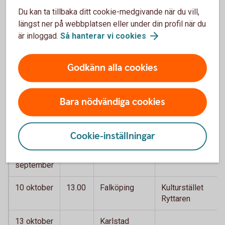
18.00
Du kan ta tillbaka ditt cookie-medgivande när du vill,
längst ner på webbplatsen eller under din profil när du
29 augusti
12.30
Trelleborg
Palmfestivalen
är inloggad.
Så hanterar vi
cookies
26
14.00
Värnamo
Familjedag,
september
Cityföreningen
Godkänn alla cookies
28
Svenljunga
september
Bara nödvändiga cookies
29
Skene
september
Cookie-inställningar
30
Mölnlycke
september
10 oktober
13.00
Falköping
Kulturstället
Ryttaren
13 oktober
Karlstad