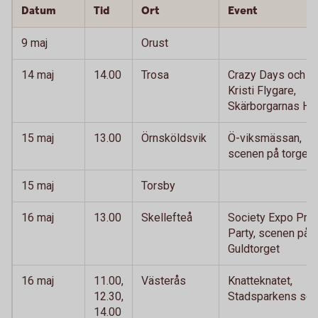
Datum
Tid
Ort
Event
9 maj
Orust
14 maj
14.00
Trosa
Crazy Days och
Kristi Flygare,
Skärborgarnas Hu
15 maj
13.00
Örnsköldsvik
Ö-viksmässan,
scenen på torget
15 maj
Torsby
16 maj
13.00
Skellefteå
Society Expo Pre-
Party, scenen på
Guldtorget
16 maj
11.00,
Västerås
Knatteknatet,
12.30,
Stadsparkens sc
14.00