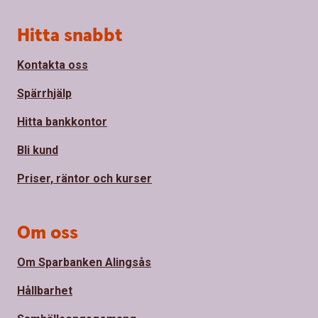
Sidfot
Hitta snabbt
Kontakta oss
Spärrhjälp
Hitta bankkontor
Bli kund
Priser, räntor och kurser
Om oss
Om Sparbanken Alingsås
Hållbarhet