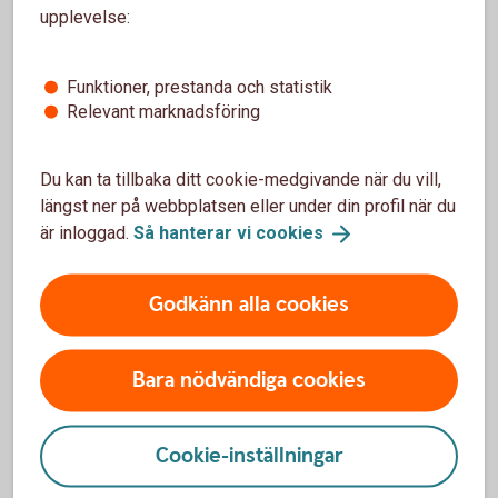
upplevelse:
Fordonsförsäkringar
Funktioner, prestanda och statistik
Bilförsäkring
Relevant marknadsföring
Lätt lastbilsförsäkring
Du kan ta tillbaka ditt cookie-medgivande när du vill,
längst ner på webbplatsen eller under din profil när du
Husbilsförsäkring
är inloggad.
Så hanterar vi
cookies
Husvagnsförsäkring
Godkänn alla cookies
Släpvagnsförsäkring
Bara nödvändiga cookies
Snöskoterförsäkring
Cookie-inställningar