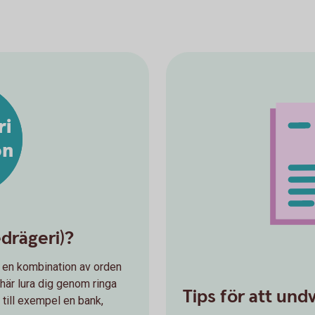
ri
on
edrägeri)?
r en kombination av orden
här lura dig genom ringa
Tips för att und
 till exempel en bank,