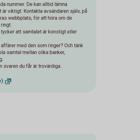
ända nummer. De kan alltid lämna
r viktigt. Kontakta avsändaren själv, på
ras webbplats, för att höra om de
 ringt.
ycker att samtalet är konstigt eller
 affärer med den som ringer? Och tänk
pla samtal mellan olika banker,
g.
m svaren du får är trovärdiga.
e)