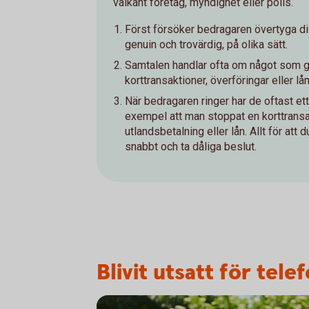
välkänt företag, myndighet eller polis.
Först försöker bedragaren övertyga di
genuin och trovärdig, på olika sätt.
Samtalen handlar ofta om något som gå
korttransaktioner, överföringar eller lån
När bedragaren ringer har de oftast et
exempel att man stoppat en korttrans
utlandsbetalning eller lån. Allt för att
snabbt och ta dåliga beslut.
Blivit utsatt för tel