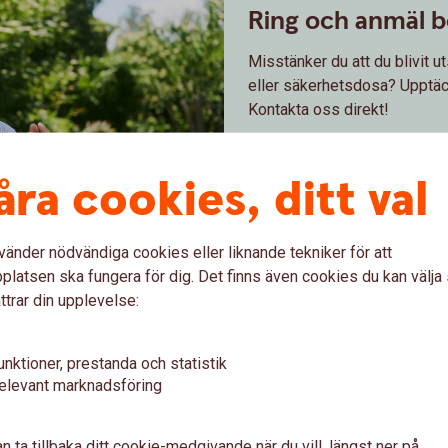
Ring och anmäl b
Misstänker du att du blivit u
eller säkerhetsdosa? Upptäckt
Kontakta oss direkt!
åra cookies, ditt val
vänder nödvändiga cookies eller liknande tekniker för att
latsen ska fungera för dig. Det finns även cookies du kan välj
Anmäl bedrägeri – telef
ttrar din upplevelse:
e phone
unktioner, prestanda och statistik
elevant marknadsföring
 du kan
skydda
dig
mot
bedrag
n ta tillbaka ditt cookie-medgivande när du vill, längst ner på