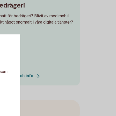
edrägeri
tsatt för bedrägeri? Blivit av med mobil
 något onormalt i våra digitala tjänster?
a som
onnummer och
info
arna.