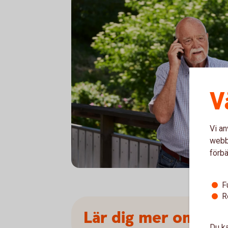
V
Vi an
webbp
förbä
Senior having a serious conversation on th
F
R
Lär dig mer om hur
Du ka