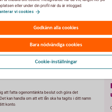
latsen eller under din profil när du är inloggad.
anterar vi
cookies
cken på bedrägerier
Godkänn alla cookies
Bara nödvändiga cookies
komma från välkända företag, myndigheter eller någon
lura dig. Bedragare använder falska avsändare för att
Cookie-inställningar
g.
, tänk efter och kontrollera avsändaren.
 dig att fatta ogenomtänkta beslut och göra det
 Det kan handla om att ett lån ska ha tagits i ditt namn
itt konto.