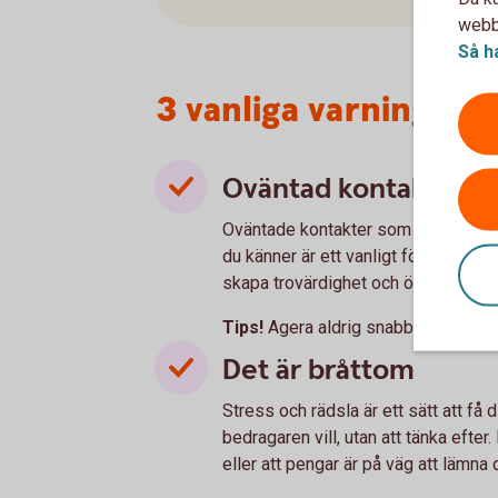
webbp
Så h
3 vanliga varningste
Oväntad kontakt
Oväntade kontakter som ser ut att 
du känner är ett vanligt försök att 
skapa trovärdighet och övertyga di
Tips!
Agera aldrig snabbt, ta dig tid
Det är bråttom
Stress och rädsla är ett sätt att få
bedragaren vill, utan att tänka efter.
eller att pengar är på väg att lämna d