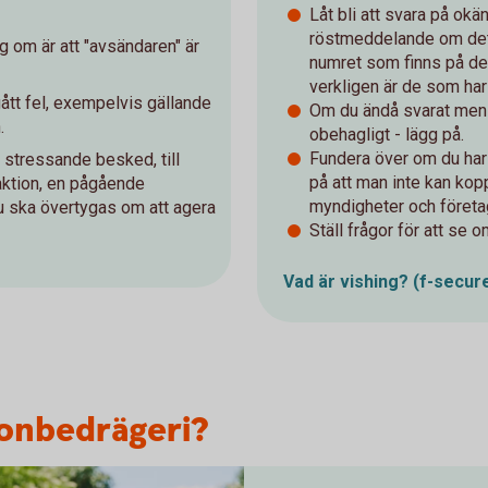
Låt bli att svara på ok
röstmeddelande om det ä
g om är att "avsändaren" är
numret som finns på de
verkligen är de som har
tt fel, exempelvis gällande
Om du ändå svarat men t
.
obehagligt - lägg på.
Fundera över om du har
t stressande besked, till
på att man inte kan kop
aktion, en pågående
myndigheter och företa
 du ska övertygas om att agera
Ställ frågor för att se o
Vad är vishing?
(f-secur
efonbedrägeri?