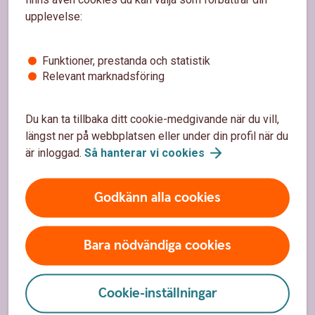
upplevelse:
Sidfot
Hitta snabbt
Funktioner, prestanda och statistik
Kontakta oss
Relevant marknadsföring
Spärrhjälp
Du kan ta tillbaka ditt cookie-medgivande när du vill,
Hitta bankkontor
längst ner på webbplatsen eller under din profil när du
är inloggad.
Så hanterar vi
cookies
Bli kund
Priser, räntor och kurser
Godkänn alla cookies
Om oss
Bara nödvändiga cookies
Om Sparbanken Alingsås
Cookie-inställningar
Hållbarhet