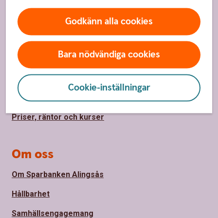
Sidfot
Hitta snabbt
Godkänn alla cookies
Kontakta oss
Bara nödvändiga cookies
Spärrhjälp
Hitta bankkontor
Cookie-inställningar
Bli kund
Priser, räntor och kurser
Om oss
Om Sparbanken Alingsås
Hållbarhet
Samhällsengagemang