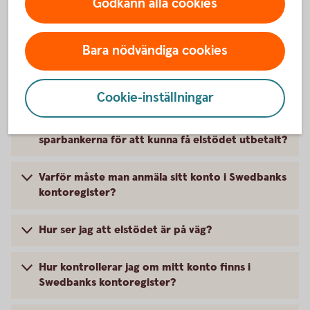
Godkänn alla cookies
Frågor och svar om Swedbanks
kontoregister
Bara nödvändiga cookies
När kommer elstödet att betalas ut?
Cookie-inställningar
Måste jag vara eller bli kund hos Swedbank eller
sparbankerna för att kunna få elstödet utbetalt?
Varför måste man anmäla sitt konto i Swedbanks
kontoregister?
Hur ser jag att elstödet är på väg?
Hur kontrollerar jag om mitt konto finns i
Swedbanks kontoregister?