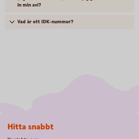
in min avi?
Vad är ett IDK-nummer?
Sidfot
Hitta snabbt