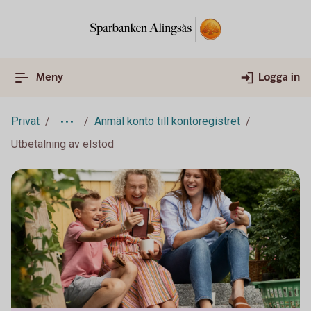
Meny
Logga in
Privat
Anmäl konto till kontoregistret
Utbetalning av elstöd