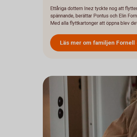
Ettåriga dottern Inez tyckte nog att flytt
spännande, berättar Pontus och Elin Forne
Med alla flyttkartonger att öppna blev det
Läs mer om familjen
Fornell