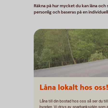
Räkna på hur mycket du kan låna och ska
personlig och baseras på en individue
Låna lokalt hos oss
Låna till din bostad hos oss så ser du til
bygden. Vi drivs av sparbanksidén som är h