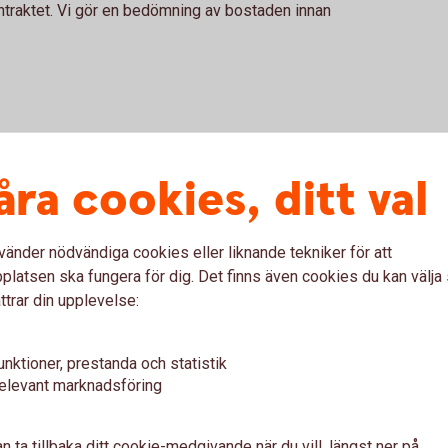
ntraktet. Vi gör en bedömning av bostaden innan
itt hus!
åra cookies, ditt val
idra till en hållbar framtid? Enkla
d, både ekonomiskt och klimatmässigt. Li
vänder nödvändiga cookies eller liknande tekniker för att
s, ger sina bästa råd om
latsen ska fungera för dig. Det finns även cookies du kan välj
ttrar din upplevelse:
unktioner, prestanda och statistik
elevant marknadsföring
u först godkänna cookies för Funktioner, prestanda och statistik.
n ta tillbaka ditt cookie-medgivande när du vill, längst ner på