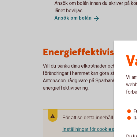
Ansök om bolån innan du skriver på ko
lånet beviljas.
Ansök om
bolån
Energieffektivisera d
V
Vill du sänka dina elkostnader och samtidigt b
förändringar i hemmet kan göra stor skillna
Vi an
Antonsson, rådgivare på Sparbanken Alingså
webbp
energieffektivisering.
förbä
F
R
För att se detta innehåll behöver d
Inställningar för cookies
Du ka