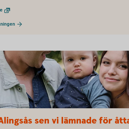
re
kningen
Alingsås sen vi lämnade för ått