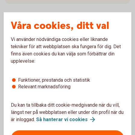
Våra cookies, ditt val
Hur mycket behöver du
Vi använder nödvändiga cookies eller liknande
amortera?
tekniker för att webbplatsen ska fungera för dig. Det
finns även cookies du kan välja som förbättrar din
Hur mycket du ska amortera beräknas utifrån hur
upplevelse:
mycket du lånar i förhållande till vad bostaden är
värd och din inkomst.
Funktioner, prestanda och statistik
Amorteringskrav
Relevant marknadsföring
Du kan ta tillbaka ditt cookie-medgivande när du vill,
längst ner på webbplatsen eller under din profil när du
är inloggad.
Så hanterar vi
cookies
Prata bolån med oss