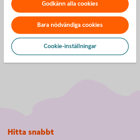
Godkänn alla cookies
Har du frågor om bolån? Ring oss så hjälper vi dig!
Ring 0322-78 600 och prata bolån
Bara nödvändiga cookies
Cookie-inställningar
Sidfot
Hitta snabbt