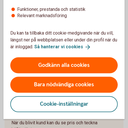
När slutar den tidigare ägarens försäkring att
gälla?
Funktioner, prestanda och statistik
Relevant marknadsföring
Om man övningskör och olyckan är framme,
täcker bilförsäkringen då?
Du kan ta tillbaka ditt cookie-medgivande när du vill,
längst ner på webbplatsen eller under din profil när du
Gäller bilförsäkringen utanför Sverige?
är inloggad.
Så hanterar vi
cookies
Täcker försäkringen viltolyckor?
Godkänn alla cookies
Vilka bilar har en vagnskadegaranti?
Bara nödvändiga cookies
Cookie-inställningar
Välkommen att bli kund
När du blivit kund kan du se pris och teckna