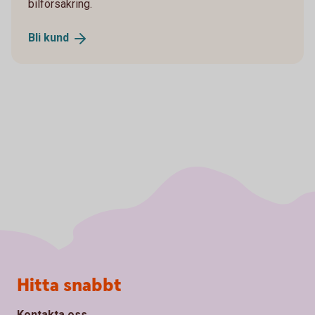
bilförsäkring.
Bli
kund
Sidfot
Hitta snabbt
Kontakta oss