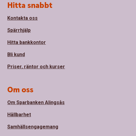
Sidfot
Hitta snabbt
Kontakta oss
Spärrhjälp
Hitta bankkontor
Bli kund
Priser, räntor och kurser
Om oss
Om Sparbanken Alingsås
Hållbarhet
Samhällsengagemang