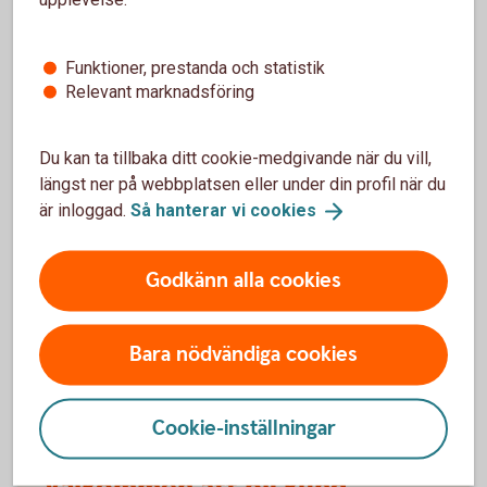
försäkringarna?
Funktioner, prestanda och statistik
När slutar den tidigare ägarens försäkring att
Relevant marknadsföring
gälla?
Om man övningskör och olyckan är framme,
Du kan ta tillbaka ditt cookie-medgivande när du vill,
täcker bilförsäkringen då?
längst ner på webbplatsen eller under din profil när du
är inloggad.
Så hanterar vi
cookies
Gäller bilförsäkringen utanför Sverige?
Godkänn alla cookies
Täcker försäkringen viltolyckor?
Bara nödvändiga cookies
Vilka bilar har en vagnskadegaranti?
Cookie-inställningar