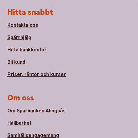
Sidfot
Hitta snabbt
Kontakta oss
Spärrhjälp
Hitta bankkontor
Bli kund
Priser, räntor och kurser
Om oss
Om Sparbanken Alingsås
Hållbarhet
Samhällsengagemang