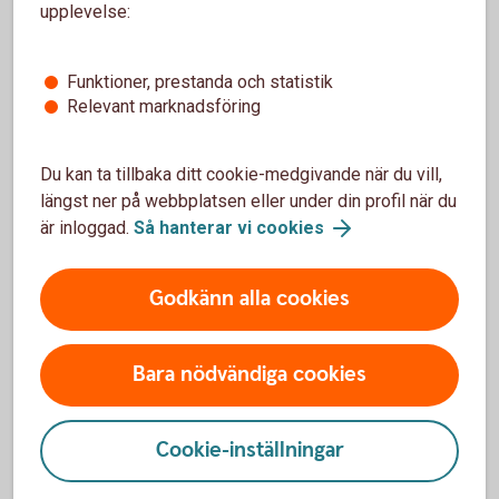
Trafik, hel och halv – vad är det för skillnad på
upplevelse:
försäkringarna?
Funktioner, prestanda och statistik
När slutar den tidigare ägarens försäkring att
Relevant marknadsföring
gälla?
Om man övningskör och olyckan är framme,
Du kan ta tillbaka ditt cookie-medgivande när du vill,
täcker bilförsäkringen då?
längst ner på webbplatsen eller under din profil när du
är inloggad.
Så hanterar vi cookies
Gäller bilförsäkringen utanför Sverige?
Godkänn alla cookies
Täcker försäkringen viltolyckor?
Bara nödvändiga cookies
Vilka bilar har en vagnskadegaranti?
Cookie-inställningar