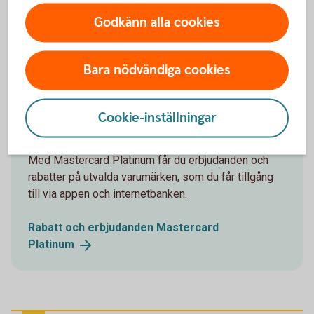
rabatter på utvalda varumärken, som du får tillgång
till via appen och internetbanken.
Godkänn alla cookies
Rabatt och erbjudanden Mastercard
Guld
Bara nödvändiga cookies
Rabatt och erbjudanden Mastercard
Cookie-inställningar
Platinum
Med Mastercard Platinum får du erbjudanden och
rabatter på utvalda varumärken, som du får tillgång
till via appen och internetbanken.
Rabatt och erbjudanden Mastercard
Platinum