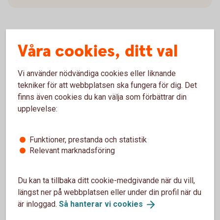
Våra cookies, ditt val
Villkor
Kontakt
Vi använder nödvändiga cookies eller liknande
tekniker för att webbplatsen ska fungera för dig. Det
finns även cookies du kan välja som förbättrar din
upplevelse:
Specialerbjudanden från
Funktioner, prestanda och statistik
samarbetspartners
Relevant marknadsföring
Rabatt och erbjudanden Mastercard
Du kan ta tillbaka ditt cookie-medgivande när du vill,
Guld
längst ner på webbplatsen eller under din profil när du
är inloggad.
Så hanterar vi
cookies
Med Mastercard Guld får du erbjudanden och