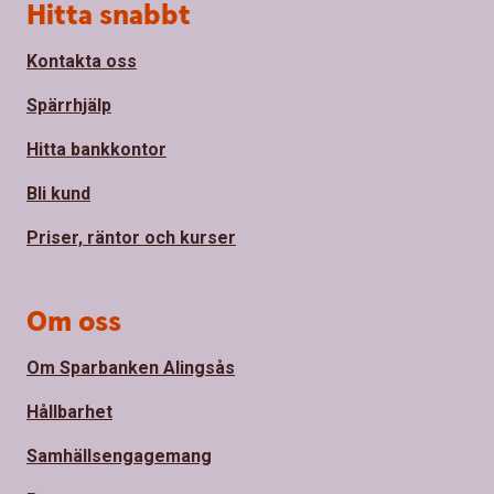
Sidfot
Hitta snabbt
Kontakta oss
Spärrhjälp
Hitta bankkontor
Bli kund
Priser, räntor och kurser
Om oss
Om Sparbanken Alingsås
Hållbarhet
Samhällsengagemang