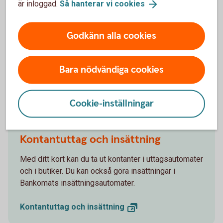
Antingen kan du spärra och ersätta kortet eller stänga det
är inloggad.
Så hanterar vi
cookies
tillfälligt
Godkänn alla cookies
Spärra
kort
Stänga kort
tillfälligt
Bara nödvändiga cookies
Fler tjänster kopplade till ditt kort
Cookie-inställningar
Kontantuttag och insättning
Med ditt kort kan du ta ut kontanter i uttagsautomater
och i butiker. Du kan också göra insättningar i
Bankomats insättningsautomater.
Kontantuttag och
insättning