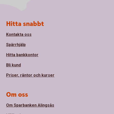
Sidfot
Hitta snabbt
Kontakta oss
Spärrhjälp
Hitta bankkontor
Bli kund
Priser, räntor och kurser
Om oss
Om Sparbanken Alingsås