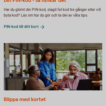
Din PIN-kod - så funkar det
Har du glömt din PIN-kod, slagit fel kod tre gånger eller vill
byta kod? Läs om hur du gör och ta del av våra tips.
PIN-kod till ditt
kort
Two men with a laptop paying for their coffee in a café
Blippa med kortet