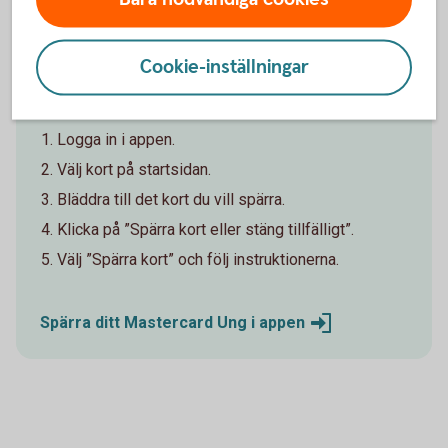
ung - kan spärra ditt kort i appen. Om du själv har
spärrat ditt kort, så behöver sedan din förälder eller
vårdnadshavare ringa oss för att ersätta det.
Cookie-inställningar
I appen
Logga in i appen.
Välj kort på startsidan.
Bläddra till det kort du vill spärra.
Klicka på ”Spärra kort eller stäng tillfälligt”.
Välj ”Spärra kort” och följ instruktionerna.
Spärra ditt Mastercard Ung i
appen