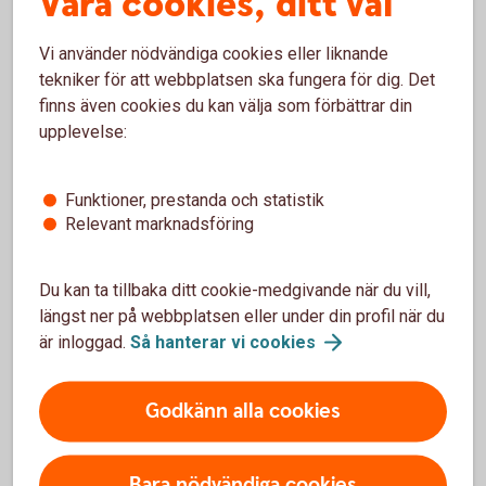
Våra cookies, ditt val
Vi använder nödvändiga cookies eller liknande
tekniker för att webbplatsen ska fungera för dig. Det
finns även cookies du kan välja som förbättrar din
upplevelse:
Funktioner, prestanda och statistik
Relevant marknadsföring
Du kan ta tillbaka ditt cookie-medgivande när du vill,
längst ner på webbplatsen eller under din profil när du
är inloggad.
Så hanterar vi
cookies
Godkänn alla cookies
Under 18 år – spärra ditt bankkort
Även du som har ett bankkort för unga - Mastercard
Bara nödvändiga cookies