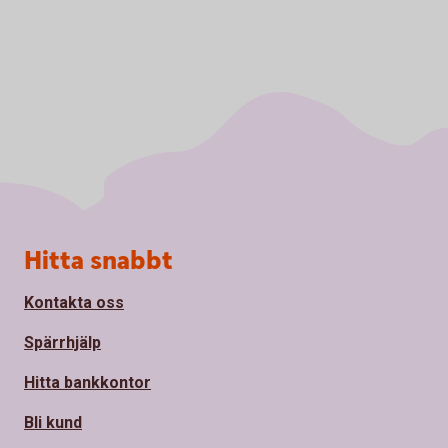
Sidfot
Hitta snabbt
Kontakta oss
Spärrhjälp
Hitta bankkontor
Bli kund