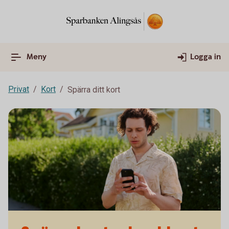
Meny
Logga in
Privat
Kort
Spärra ditt kort