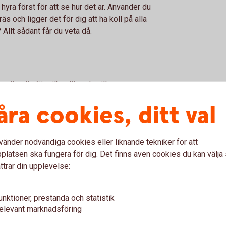
 hyra först för att se hur det är. Använder du
s och ligger det för dig att ha koll på alla
Allt sådant får du veta då.
estäm dig för vilket läge du vill att stugan
å fredagen efter jobbet och hem på söndagen
åra cookies, ditt val
drömmen att ha närhet till vattnet eller vill du
vänder nödvändiga cookies eller liknande tekniker för att
latsen ska fungera för dig. Det finns även cookies du kan välj
ttrar din upplevelse:
u ha en stor tomt eller en liten? Grannar i
t vara i ordning eller går du igång på tanken
unktioner, prestanda och statistik
t för dig och som du helst inte vill tumma på
elevant marknadsföring
. Även om det knoppas för fullt ute så försök
finns, men kanske inte precis just nu.