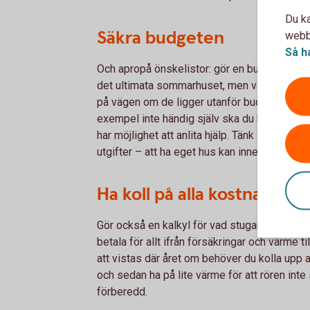
Du ka
Säkra budgeten
webbp
Så h
Och apropå önskelistor: gör en budget! Vad 
det ultimata sommarhuset, men vad kostar d
på vägen om de ligger utanför budget, men se t
exempel inte händig själv ska du kanske inte
har möjlighet att anlita hjälp. Tänk också på
utgifter – att ha eget hus kan innebära kostn
Ha koll på alla kostnader
Gör också en kalkyl för vad stugan kommer at
betala för allt ifrån försäkringar och värme t
att vistas där året om behöver du kolla upp a
och sedan ha på lite värme för att rören inte s
förberedd.