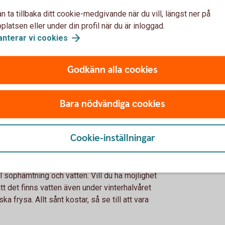
n ta tillbaka ditt cookie-medgivande när du vill, längst ner på
latsen eller under din profil när du är inloggad.
anterar vi
cookies
har du råd med? Det är lätt att drömma om
et? Här får kanske några drömpunkter ryka
Godkänn alla cookies
ill att du tummar på rätt saker. Är du till
 ta på dig ett renoveringsobjekt om du inte
 att räkna med en buffert för oförutsedda
Bara nödvändiga cookies
ader du inte kan förutspå.
Cookie-inställningar
t kosta i drift under året. Du kommer att
ill sophämtning och vatten. Vill du ha möjlighet
tt det finns vatten även under vinterhalvåret
ka frysa. Allt sånt kostar, så se till att vara