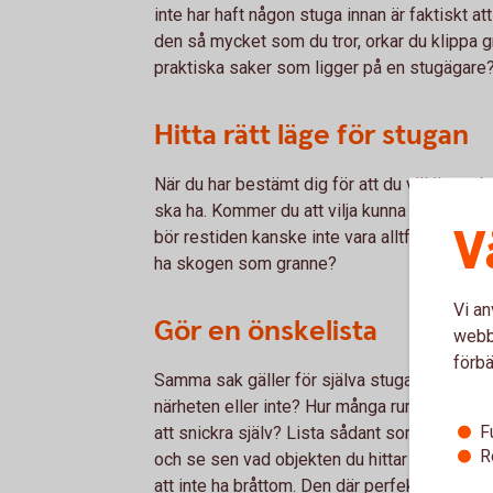
inte har haft någon stuga innan är faktiskt att
den så mycket som du tror, orkar du klippa grä
praktiska saker som ligger på en stugägare? 
Hitta rätt läge för stugan
När du har bestämt dig för att du vill äga – b
ska ha. Kommer du att vilja kunna åka dit p
V
bör restiden kanske inte vara alltför lång. Är 
ha skogen som granne?
Vi an
Gör en önskelista
webbp
förbä
Samma sak gäller för själva stugan sen. Vill d
närheten eller inte? Hur många rum? Ska huse
F
att snickra själv? Lista sådant som är viktig
R
och se sen vad objekten du hittar bockar för
att inte ha bråttom. Den där perfekta stugan 