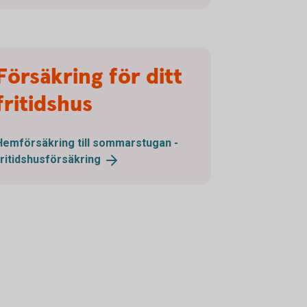
Försäkring för ditt
fritidshus
Hemförsäkring till sommarstugan -
fritidshusförsäkring