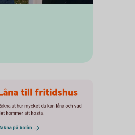
Låna till fritidshus
Räkna ut hur mycket du kan låna och vad
det kommer att kosta.
Räkna på
bolån