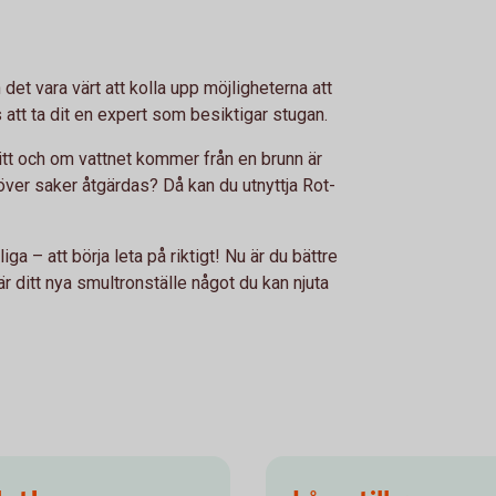
et vara värt att kolla upp möjligheterna att
s att ta dit en expert som besiktigar stugan.
itt och om vattnet kommer från en brunn är
ehöver saker åtgärdas? Då kan du utnyttja Rot-
iga – att börja leta på riktigt! Nu är du bättre
r ditt nya smultronställe något du kan njuta