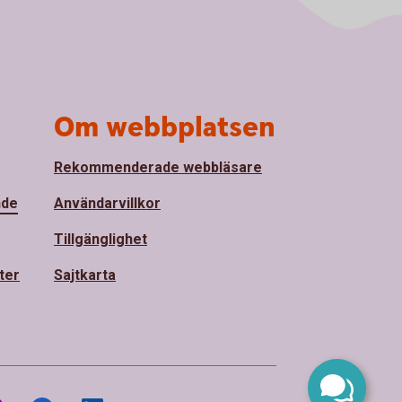
Om webbplatsen
Rekommenderade webbläsare
nde
Användarvillkor
Tillgänglighet
ter
Sajtkarta