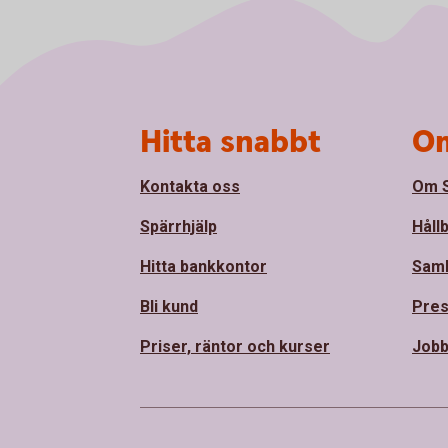
Sidfot
Hitta snabbt
Om
Kontakta oss
Om S
Spärrhjälp
Håll
Hitta bankkontor
Sam
Bli kund
Pre
Priser, räntor och kurser
Jobb