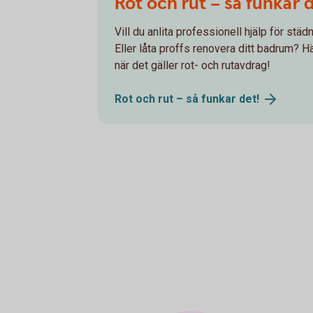
Rot och rut – så funkar 
Vill du anlita professionell hjälp för stä
Eller låta proffs renovera ditt badrum? Hä
när det gäller rot- och rutavdrag!
Rot och rut – så funkar
det!