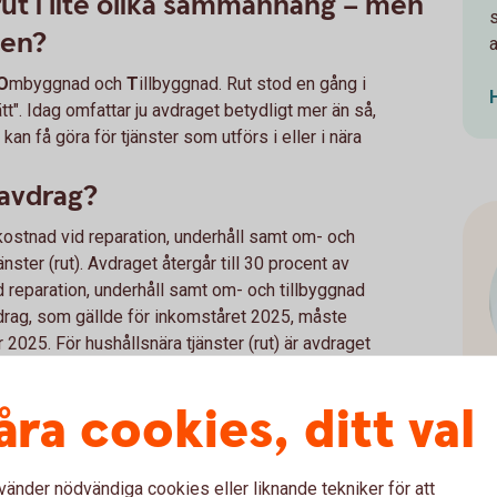
rut i lite olika sammanhang – men
gen?
O
mbyggnad och
T
illbyggnad. Rut stod en gång i
tt". Idag omfattar ju avdraget betydligt mer än så,
n få göra för tjänster som utförs i eller i nära
tavdrag?
kostnad vid reparation, underhåll samt om- och
änster (rut). Avdraget återgår till 30 procent av
 reparation, underhåll samt om- och tillbyggnad
tavdrag, som gällde för inkomståret 2025, måste
2025. För hushållsnära tjänster (rut) är avdraget
ete som utförts och betalats för under ett år dras
atumet som du betalar som styr vilket
åra cookies, ditt val
betet måste dessutom vara utfört senast 31
vdraget?
vänder nödvändiga cookies eller liknande tekniker för att