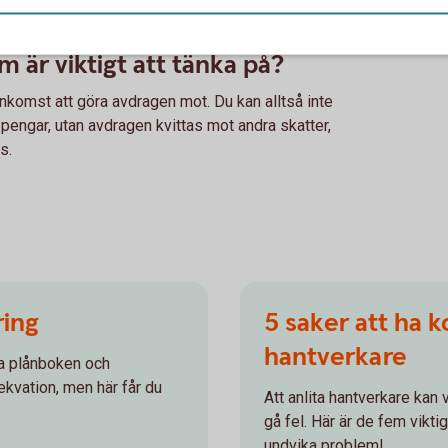
resekostnader ger däremot inte rätt till rot- och
 är viktigt att tänka på?
inkomst att göra avdragen mot. Du kan alltså inte
a pengar, utan avdragen kvittas mot andra skatter,
es.
ring
5 saker att ha ko
hantverkare
na plånboken och
ekvation, men här får du
Att anlita hantverkare kan
gå fel. Här är de fem viktig
undvika problem!