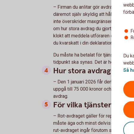
webbp
– Firman du anlitar gör avdragen, så det
förbä
däremot själv skyldig att hålla reda på
inte överskrider maxgränsen. Skatteverk
om hur stora avdrag du gjort. Vet du me
F
klokt att meddela utföraren det, så faktu
R
du kvarskatt i din deklaration.
Du måste ha betalat för tjänsten elektr
Du ka
tidpunkt ska synas. Det är helt enkelt f
webbp
Hur stora avdrag får ja
Så h
– Den 1 januari 2026 får den totala s
uppgå till 75 000 kronor och att maxim
avdrag.
För vilka tjänster får ja
– Rot-avdraget gäller för reparation, u
måste äga och minst delvis bo i bostade
rut-avdraget ingår förutom städning, äv