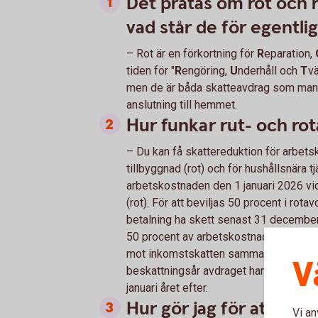
Det pratas om rot och 
vad står de för egentli
– Rot är en förkortning för
R
eparation,
tiden för "
R
engöring,
U
nderhåll och
T
vä
men de är båda skatteavdrag som man ka
anslutning till hemmet.
Hur funkar rut- och ro
– Du kan få skattereduktion för arbets
tillbyggnad (rot) och för hushållsnära tj
arbetskostnaden den 1 januari 2026 vid
(rot). För att beviljas 50 procent i ro
betalning ha skett senast 31 december 
50 procent av arbetskostnaden. Det arb
mot inkomstskatten samma år. Det är d
V
beskattningsår avdraget hamnar på. Ar
januari året efter.
Hur gör jag för att få a
Vi an