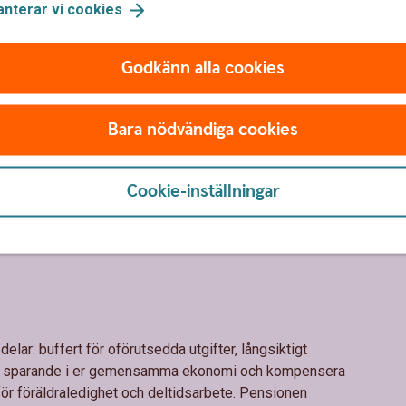
r hållbarhetsekonom
anterar vi
cookies
Godkänn alla cookies
ättvist för er
n egen variant utifrån era förutsättningar? Försök
Bara nödvändiga cookies
 som känns bra. Och glöm inte hur ni ska hantera
Cookie-inställningar
na mellanrum för att se att ni följer er plan. Spara alla
tt få en uppfattning om vilka utgifter ni har och vem som
delar: buffert för oförutsedda utgifter, långsiktigt
in sparande i er gemensamma ekonomi och kompensera
för föräldraledighet och deltidsarbete. Pensionen