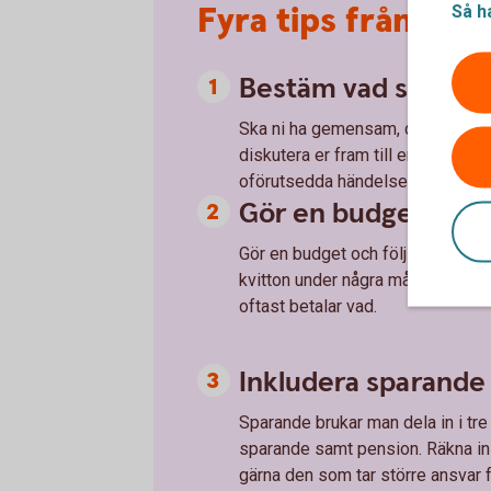
Fyra tips från vå
Så h
Bestäm vad som är r
Ska ni ha gemensam, delad eller e
diskutera er fram till en lösning
oförutsedda händelser
Gör en budget
Gör en budget och följ upp med jäm
kvitton under några månader för a
oftast betalar vad.
Inkludera sparande
Sparande brukar man dela in i tre 
sparande samt pension. Räkna 
gärna den som tar större ansvar 