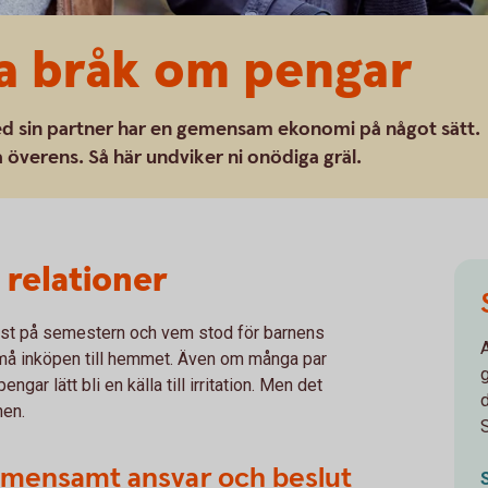
a bråk om pengar
ed sin partner har en gemensam ekonomi på något sätt.
a överens. Så här undviker ni onödiga gräl.
relationer
mest på semestern och vem stod för barnens
små inköpen till hemmet. Även om många par
g
r lätt bli en källa till irritation. Men det
nen.
emensamt ansvar och beslut