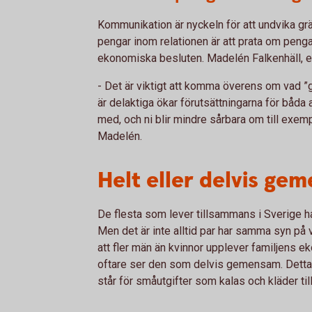
Kommunikation är nyckeln för att undvika gräl
pengar inom relationen är att prata om peng
ekonomiska besluten. Madelén Falkenhäll, ek
- Det är viktigt att komma överens om vad
är delaktiga ökar förutsättningarna för båda
med, och ni blir mindre sårbara om till exemp
Madelén.
Helt eller delvis g
De flesta som lever tillsammans i Sverige h
Men det är inte alltid par har samma syn på
att fler män än kvinnor upplever familjen
oftare ser den som delvis gemensam. Detta k
står för småutgifter som kalas och kläder till ba