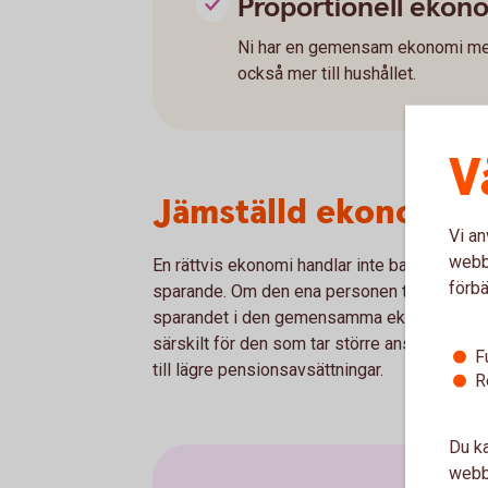
Proportionell ekon
Ni har en gemensam ekonomi men 
också mer till hushållet.
V
Jämställd ekonomi på
Vi an
webbp
En rättvis ekonomi handlar inte bara om bal
förbä
sparande. Om den ena personen tjänar mer än 
sparandet i den gemensamma ekonomin. Inte
särskilt för den som tar större ansvar för för
F
till lägre pensionsavsättningar.
R
Du ka
webbp