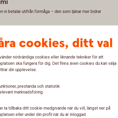
omi
ni betalar utifrån förmåga – den som tjänar mer bidrar
åra cookies, ditt val
 sikt
vänder nödvändiga cookies eller liknande tekniker för att
latsen ska fungera för dig. Det finns även cookies du kan välj
ansen varje månad utan även om långsiktigt
ttrar din upplevelse:
den andra kan det vara klokt att räkna in
 minst gäller detta pensionssparande,
äldraledighet eller arbetar deltid vilket leder
unktioner, prestanda och statistik
elevant marknadsföring
n ta tillbaka ditt cookie-medgivande när du vill, längst ner på
latsen eller under din profil när du är inloggad.