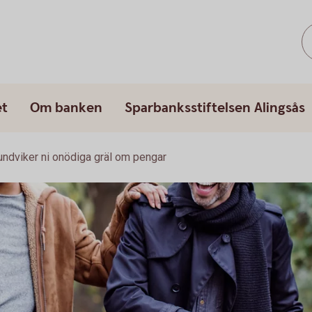
et
Om banken
Sparbanksstiftelsen Alingsås
undviker ni onödiga gräl om pengar