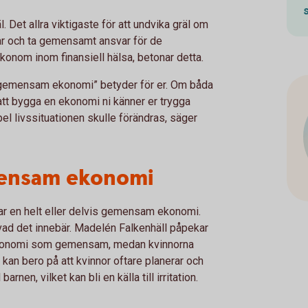
. Det allra viktigaste för att undvika gräl om
ar och ta gemensamt ansvar för de
onom inom finansiell hälsa, betonar detta.
 ”gemensam ekonomi” betyder för er. Om båda
 att bygga en ekonomi ni känner er trygga
el livssituationen skulle förändras, säger
emensam ekonomi
ar en helt eller delvis gemensam ekonomi.
 vad det innebär. Madelén Falkenhäll påpekar
s ekonomi som gemensam, medan kvinnorna
an bero på att kvinnor oftare planerar och
rnen, vilket kan bli en källa till irritation.