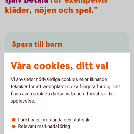
själv
betala
för exempelvis
kläder, nöjen och spel."
Spara till barn
Hur vill du spara till ditt barn?
Våra cookies, ditt val
Börja spara till
barn
Vi använder nödvändiga cookies eller liknande
tekniker för att webbplatsen ska fungera för dig. Det
finns även cookies du kan välja som förbättrar din
upplevelse:
Ungdomskonto
Funktioner, prestanda och statistik
På kontot kan barn få in sina pengar och sköta sina
Relevant marknadsföring
betalningar. Swish och bankkort kan kopplas till