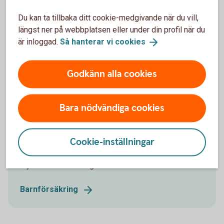
kontot. För barn och unga upp till 21 år.
Du kan ta tillbaka ditt cookie-medgivande när du vill,
längst ner på webbplatsen eller under din profil när du
Ungdomskonto
är inloggad.
Så hanterar vi
cookies
Godkänn alla cookies
Barnförsäkring
Bara nödvändiga cookies
Vår barnförsäkring omfattar oförutsedda händelser
som kan inträffa under barnets uppväxt, såväl
Cookie-inställningar
sjukdom som olycksfall. Den gäller dygnet runt och
kompletterar förskolans och skolans
olycksfallsförsäkring.
Barnförsäkring