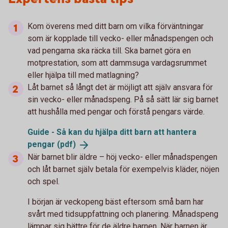
Kom överens med ditt barn om vilka förväntningar
som är kopplade till vecko- eller månadspengen och
vad pengarna ska räcka till. Ska barnet göra en
motprestation, som att dammsuga vardagsrummet
eller hjälpa till med matlagning?
Låt barnet så långt det är möjligt att själv ansvara för
sin vecko- eller månadspeng. På så sätt lär sig barnet
att hushålla med pengar och förstå pengars värde.
Guide - Så kan du hjälpa ditt barn att hantera
pengar
(pdf)
När barnet blir äldre – höj vecko- eller månadspengen
och låt barnet själv betala för exempelvis kläder, nöjen
och spel.
I början är veckopeng bäst eftersom små barn har
svårt med tidsuppfattning och planering. Månadspeng
lämpar sig bättre för de äldre barnen. När barnen är