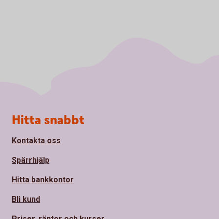
Sidfot
Hitta snabbt
Kontakta oss
Spärrhjälp
Hitta bankkontor
Bli kund
Priser, räntor och kurser