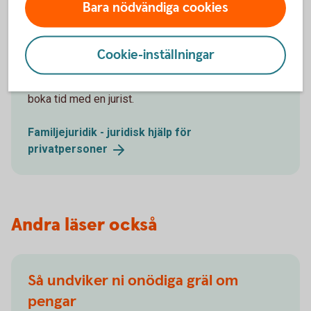
Bara nödvändiga cookies
Vill du ha hjälp med juridiken?
Cookie-inställningar
Skriv samboavtal, äktenskapsförord, testamente och
andra avtal. Välj om du vill skriva avtalen själv eller
boka tid med en jurist.
Familjejuridik - juridisk hjälp för
privatpersoner
Andra läser också
Så undviker ni onödiga gräl om
pengar