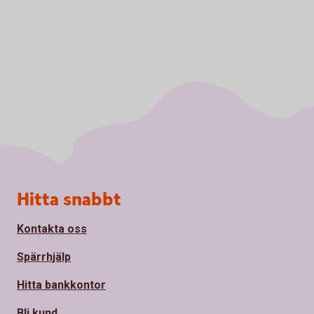
Sidfot
Hitta snabbt
Kontakta oss
Spärrhjälp
Hitta bankkontor
Bli kund