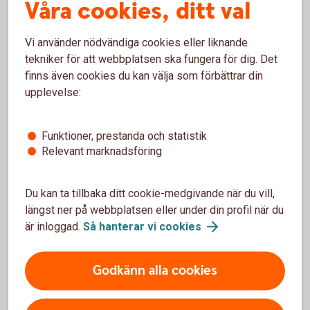
Våra cookies, ditt val
Ett äktenskapsförord skrivs under av båda
parter och registreras hos skatteverket för att
Vi använder nödvändiga cookies eller liknande
det ska vara giltigt.
tekniker för att webbplatsen ska fungera för dig. Det
finns även cookies du kan välja som förbättrar din
upplevelse:
Funktioner, prestanda och statistik
Relevant marknadsföring
Du kan ta tillbaka ditt cookie-medgivande när du vill,
längst ner på webbplatsen eller under din profil när du
är inloggad.
Så hanterar vi
cookies
Madelén Falkenhäll
Ekonom för Finansiell hälsa
Godkänn alla cookies