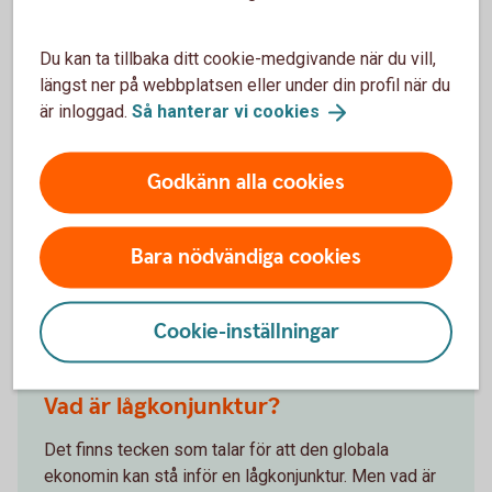
på en samhällsnivå kan det på sikt leda till hög
inflation och dyrare varor och tjänster. Ett sådant
Du kan ta tillbaka ditt cookie-medgivande när du vill,
förhöjt kostnadsläge kan i förlängningen innebära
längst ner på webbplatsen eller under din profil när du
sämre konkurrenskraft för företagen och att man
är inloggad.
Så hanterar vi
cookies
tvingas avskeda. Om fler blir arbetslösa minskar
den sammanlagda konsumtionen i landet och
tillväxten minskar, vilket ytterligare kan spä på den
Godkänn alla cookies
negativa utvecklingen. Så att hålla inflationen i
schack, är en delikat balansgång.
Bara nödvändiga cookies
Andra läser också
Cookie-inställningar
Vad är lågkonjunktur?
Det finns tecken som talar för att den globala
ekonomin kan stå inför en lågkonjunktur. Men vad är