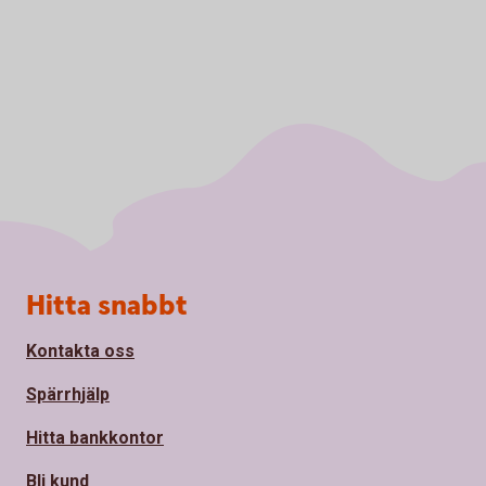
Sidfot
Hitta snabbt
Kontakta oss
Spärrhjälp
Hitta bankkontor
Bli kund