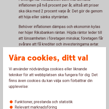
inflationen på två procent per år, alltså att priser
ska öka med 2 procent varje år. Det gör de genom
att höja eller sänka styrräntan.
Behöver inflationen dämpas och ekonomin kylas
ner höjer Riksbanken räntan. Höjda räntor leder till
att lönsamheten i företagen minskar, företagen får
svårare att få krediter och investeringarna avtar.
Högre räntor gör också att hushållens och
Våra cookies, ditt val
företagens konsumtion minskar, eftersom det går
åt mer pengar till att betala lån och det blir mindre
kvar att spendera på annat. Högre räntor leder
Vi använder nödvändiga cookies eller liknande
också till att folk sparar mer, vilket också dämpar
tekniker för att webbplatsen ska fungera för dig. Det
konsumtionen. Sammantaget minskar efterfrågan i
finns även cookies du kan välja som förbättrar din
ekonomin, vilket påverkat priserna nedåt och
upplevelse:
inflationen sjunker.
På individnivå upplevs det såklart positivt med en
Funktioner, prestanda och statistik
hög löneökning, och mer pengar i plånboken, men
Relevant marknadsföring