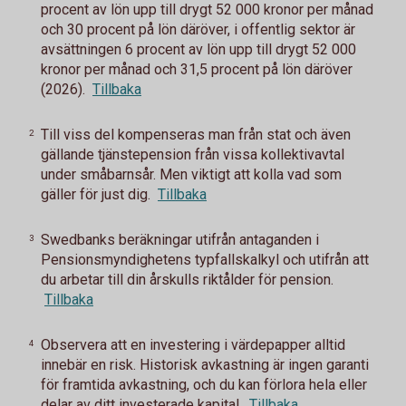
procent av lön upp till drygt 52 000 kronor per månad
och 30 procent på lön däröver, i offentlig sektor är
avsättningen 6 procent av lön upp till drygt 52 000
kronor per månad och 31,5 procent på lön däröver
(2026).
Tillbaka
Till viss del kompenseras man från stat och även
2
gällande tjänstepension från vissa kollektivavtal
under småbarnsår. Men viktigt att kolla vad som
gäller för just dig.
Tillbaka
Swedbanks beräkningar utifrån antaganden i
3
Pensionsmyndighetens typfallskalkyl och utifrån att
du arbetar till din årskulls riktålder för pension.
Tillbaka
Observera att en investering i värdepapper alltid
4
innebär en risk. Historisk avkastning är ingen garanti
för framtida avkastning, och du kan förlora hela eller
delar av ditt investerade kapital.
Tillbaka