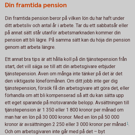
Din framtida pension
Din framtida pension beror på vilken lön du har haft under
ditt arbetsliv och antal år i arbete. Tar du ett sabbatsår eller
på annat sätt står utanför arbetsmarknaden kommer din
pension att bli lägre. På samma sätt kan du höja din pension
genom att arbeta längre.
Ett annat bra tips är att hålla koll på din tjänstepension från
start, det vill säga se till att din arbetsgivare erbjuder
tjänstepension. Även om många inte tänker på det är det
den viktigaste löneförmånen. Om ditt jobb inte ger dig
tjänstepension, försök få din arbetsgivare att göra det, eller
förhandla om att bli kompenserad så att du kan sätta upp
ett eget sparande på motsvarande belopp. Avsättningen till
tjänstepension är 1 350 eller 1 800 kronor per månad om
man har en lön på 30 000 kronor. Med en lön på 50 000
kronor är avsättningen 2 250 eller 3 000 kronor per
månad
1
.
Och om arbetsgivaren inte går med på det – byt