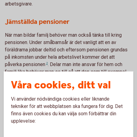
arbetsgivare.
Jämställda pensioner
När man bildar familj behöver man också tänka till kring
pensionen. Under småbarnsår är det vanligt att en av
föräldrarna jobbar deltid och eftersom pensionen grundas
på inkomsten under hela arbetslivet kommer det att
påverka
pensionen
2
. Delar man inte ansvar för hem och
familj lika behöver man se till så att den som till exempel
fortsätter jobba heltid kompenserar den som eventuellt
Våra cookies, ditt val
jobbar deltid ekonomiskt. Inte bara för den löpande lönen
varje månad utan också för den lägre avsättning till pension
Vi använder nödvändiga cookies eller liknande
som sker till följd av det. Man kan till exempel föra över
tekniker för att webbplatsen ska fungera för dig. Det
pensionsrätter eller spara till pension i den andras namn.
finns även cookies du kan välja som förbättrar din
På så sätt ökar man förutsättningarna för en hållbar
upplevelse:
ekonomi genom hela livet för båda två.