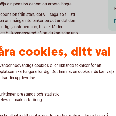
höja din pension genom att arbeta längre.
H
tepension från start, det vill säga se till att
ven om många inte tänker på det är det den
r dig tjänstepension, försök få din
 att bli kompenserad så att du kan sätta upp
sättningen till tjänstepension är 1 350
00 kronor. Med en lön på 50 000 kronor är
åra cookies, ditt val
d
1
. Och om arbetsgivaren inte går med på det
vänder nödvändiga cookies eller liknande tekniker för att
latsen ska fungera för dig. Det finns även cookies du kan välj
ttrar din upplevelse:
digt i livet har sina fördelar. Dels behöver
ika högt som om du kommer igång senare, dels
unktioner, prestanda och statistik
 växer. Det vill säga att du får avkastning på
elevant marknadsföring
ina 100 kronor, då ökar de med 10 kronor till
n ta tillbaka ditt cookie-medgivande när du vill, längst ner på