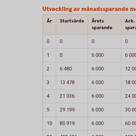
Utveckling av månadssparande m
År
Startvärde
Årets
Ack.
sparande
spar
0
0
0
0
1
0
6 000
6 00
2
6 480
6 000
12 0
3
13 478
6 000
18 0
4
21 036
6 000
24 0
5
29 199
6 000
30 0
10
80 919
6 000
60 0