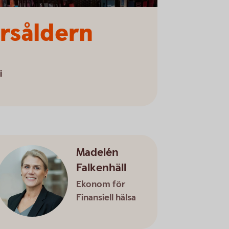
årsåldern
i
Madelén
Falkenhäll
Ekonom för
Finansiell hälsa