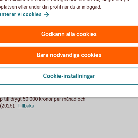
astning igen nästa år så ökar dina 110 kronor
latsen eller under din profil när du är inloggad.
anterar vi
cookies
 av ett par hundra i månaden när du börjar jobba
 summan allteftersom du går upp i lön.
Godkänn alla cookies
bli några miljoner 2065?
Bara nödvändiga cookies
ll sig ordentligt tills det är dags för
Cookie-inställningar
 mellan olika kollektivavtal, men vanligast
pp till drygt 50 000 kronor per månad och
 (2025).
Tillbaka