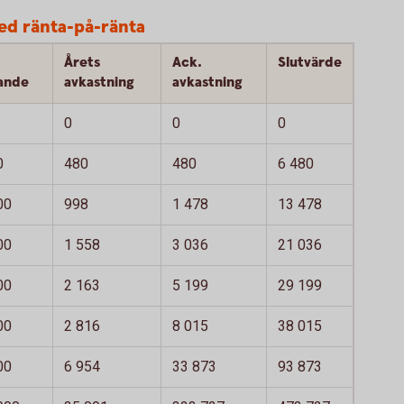
ed ränta-på-ränta
Årets
Ack.
Slutvärde
ande
avkastning
avkastning
0
0
0
0
480
480
6 480
00
998
1 478
13 478
00
1 558
3 036
21 036
00
2 163
5 199
29 199
00
2 816
8 015
38 015
00
6 954
33 873
93 873