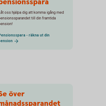
pensionsspara
Låt oss hjälpa dig att komma igång med
pensionssparandet till din framtida
pension!
Pensionsspara - räkna ut din
pension
Se över
månadssparandet