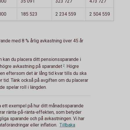
000
35 091
323 727
473 727
000
185 523
2 234 559
2 504 559
rande med 8 % årlig avkastning över 45 år
en kan du placera ditt pensionssparande i
få högre avkastning på
sparandet
2
. Högre
n eftersom det är lång tid kvar tills du ska
er tid. Tänk också på avgiften om du placerar
de spelar roll i längden.
ara ett exempel på hur ditt månadssparande
erar ränta-på-ränta-effekten, som betyder
ngliga sparande och på avkastningen. Vi har
utaförändringar eller inflation.
Tillbaka