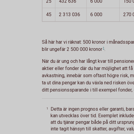
25
432 636
6 000
150 
45
2 313 036
6 000
270 
Så här har vi räknat: 500 kronor i månadsspa
blir ungefär 2 500 000
kronor
1
.
När du är ung och har långt kvar till pension
aktier eller fonder där du har möjlighet att 
avkastning, innebär som oftast högre risk, me
ta ut dina pengar kan du växla ned risken öv
ditt pensionssparande i till exempel fonder, 
Detta är ingen prognos eller garanti, b
1
kan utvecklas över tid. Exemplet inklud
att du tjänar pengar både på ditt urspru
inte tagit hänsyn till skatter, avgifter, val