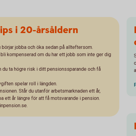
ips i 20-årsåldern
 börjar jobba och öka sedan på allteftersom.
att bli kompenserad om du har ett jobb som inte ger dig
an du ta högre risk i ditt pensionssparande och få
a
giften spelar roll i längden.
pensionen. Står du utanför arbetsmarknaden ett år,
ba ett år längre för att få motsvarande i pension.
minpension.se.