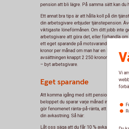
pension att bli lägre. På samma sätt kan du 
Ett annat bra tips är att hålla koll på din tjäns
din arbetsgivare erbjuder tjänstepension. Ä
viktigaste löneförmånen. Om ditt jobb inte ge
arbetsgivare att göra det, eller förhandla om
ett eget sparande på motsvarande belopp. Av
kronor per månad om man har en lön på 30 0
V
avsättningen knappt 2 250 kronor per
måna
– byt arbetsgivare.
Vi an
webbp
Eget sparande
förbä
Att komma igång med sitt pensionssparande ti
beloppet du sparar varje månad inte vara l
F
gör fenomenet ränta-på-ränta, att dina pengar
R
din avkastning. Så här:
Låt oss säga att du får 10 % avkastning på d
Du ka