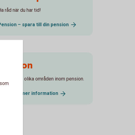
a råd när du har tid!
Pension – spara till din
pension
Pension
Läs mer om olika områden inom pension.
a som
Pension - mer
information