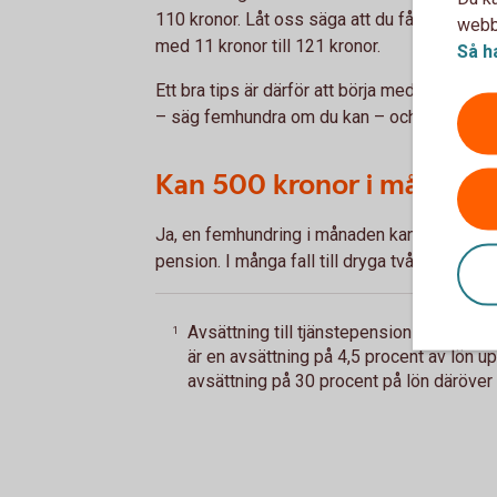
110 kronor. Låt oss säga att du får 10 % avk
webbp
med 11 kronor till 121 kronor.
Så h
Ett bra tips är därför att börja med att sätta
– säg femhundra om du kan – och öka på den
Kan 500 kronor i månaden 
Ja, en femhundring i månaden kan hinna växa ti
pension. I många fall till dryga två miljoner.
Avsättning till tjänstepension skiljer sig
1
är en avsättning på 4,5 procent av lön u
avsättning på 30 procent på lön däröver