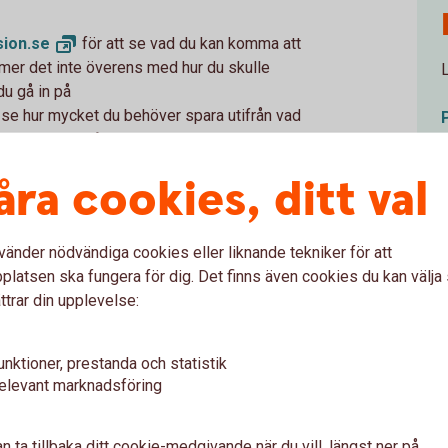
ion.
se
för att se vad du kan komma att
er det inte överens med hur du skulle
u gå in på
se hur mycket du behöver spara utifrån vad
 med att leva på runt 70 procent av sin
ka för dig? Bra! Om inte, är det läge att börja
åra cookies, ditt val
vänder nödvändiga cookies eller liknande tekniker för att
latsen ska fungera för dig. Det finns även cookies du kan välj
ka till kring pensionen. Under småbarnsår är
ttrar din upplevelse:
tid och eftersom pensionen grundas på
t att påverka
pensionen
2
. Delar man inte
unktioner, prestanda och statistik
 till så att den som till exempel fortsätter
elevant marknadsföring
 jobbar deltid ekonomiskt. Inte bara för den
 lägre avsättning till pension som sker till
ensionsrätter eller spara till pension i den
n ta tillbaka ditt cookie-medgivande när du vill, längst ner på