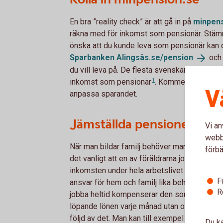
En bra ”reality check” är att gå in på
minpens
räkna med för inkomst som pensionär. Stämm
önska att du kunde leva som pensionär kan d
Sparbanken
Alingsås.se/pension
och 
du vill leva på. De flesta svenskar får räkna
inkomst som
pensionär
1
. Kommer det att fun
V
anpassa sparandet.
Jämställda pensioner
Vi an
webbp
När man bildar familj behöver man också tän
förbä
det vanligt att en av föräldrarna jobbar del
inkomsten under hela arbetslivet kommer de
F
ansvar för hem och familj lika behöver man se
R
jobba heltid kompenserar den som eventuellt
löpande lönen varje månad utan också för den
följd av det. Man kan till exempel föra över p
Du ka