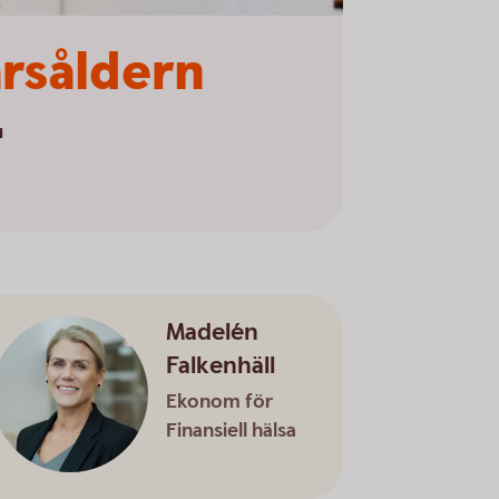
årsåldern
u
Madelén
Falkenhäll
Ekonom för
Finansiell hälsa