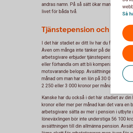
andras namn. På så sätt ökar man förutsättn
webbp
livet för båda två.
Så h
Tjänstepension och lönevä
I det här stadiet av ditt liv har du förhoppni
Även om många inte tänker på det, är det den 
arbetsgivare erbjuder tjänstepension. Om inte
eller förhandla om att bli kompenserad på an
motsvarande belopp. Avsättningen till tjänst
månad om man har en lön på 30 000 kronor. 
2 250 eller 3 000 kronor per
månad
3
.
Kanske har du också i det här stadiet av din 
kronor eller mer per månad kan det vara en bra
arbetsgivare sätta av mer i pension i utbyte 
löneväxlingen bör inte understiga 56 100 kr
avsättningen till din allmänna pension. Avsät