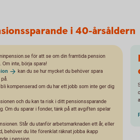
nsionssparande i 40-årsåldern
 minpension.se för att se om din framtida pension
. Om inte, börja spara!
sion
kan du se hur mycket du behöver spara
 på.
att bli kompenserad om du har ett jobb som inte ger dig
a
ensionen och du kan ta risk i ditt pensionssparande
ng. Om du sparar i fonder, tänk på att avgiften spelar
pensionen. Står du utanför arbetsmarknaden ett år, eller
d, behöver du lite förenklat räknat jobba ikapp
nde i pension.