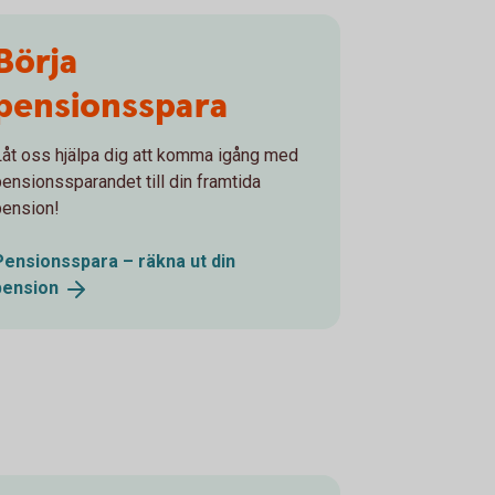
Börja
pensionsspara
Låt oss hjälpa dig att komma igång med
pensionssparandet till din framtida
pension!
Pensionsspara – räkna ut din
pension