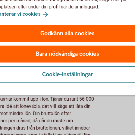
ingarna för en hållbar ekonomi genom hela
latsen eller under din profil när du är inloggad.
anterar vi
cookies
xling
Godkänn alla cookies
ngsvis koll på det där med tjänstepension.
viktigaste löneförmånen. Så se till att din
Bara nödvändiga cookies
, försök få din arbetsgivare att göra det,
nat sätt och sätt upp ett eget sparande på
epension är 1 350 eller 1 800 kronor per
Cookie-inställningar
Med en lön på 50 000 kronor är avsättningen
karriär kommit upp i lön. Tjänar du runt 56 000
 idé att löneväxla, det vill säga att låta din
mot mindre lön. Din bruttolön efter
onor per månad, då går du miste om
tningen dras från bruttolönen, vilket innebär