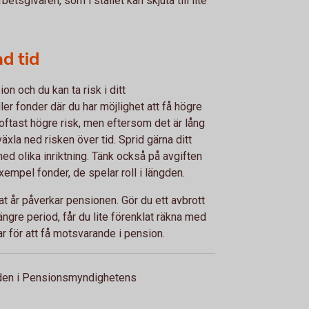
etsgivaren, som i stället kan skjuta till lite
d tid
on och du kan ta risk i ditt
er fonder där du har möjlighet att få högre
oftast högre risk, men eftersom det är lång
växla ned risken över tid. Sprid gärna ditt
ed olika inriktning. Tänk också på avgiften
xempel fonder, de spelar roll i längden.
tat år påverkar pensionen. Gör du ett avbrott
längre period, får du lite förenklat räkna med
r för att få motsvarande i pension.
nden i Pensionsmyndighetens